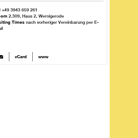
l
+49 3943 659 261
oom
2.309, Haus 2, Wernigerode
siting Times
nach vorheriger Vereinbarung per E-
il
vCard
www