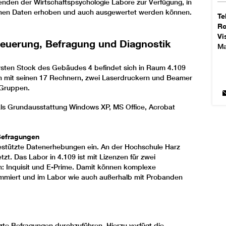
nden der Wirtschaftspsychologie Labore zur Verfügung, in
lichen Daten erhoben und auch ausgewertet werden können.
Te
R
Vi
euerung, Befragung und Diagnostik
Ma
ersten Stock des Gebäudes 4 befindet sich in Raum 4.109
ch mit seinen 17 Rechnern, zwei Laserdruckern und Beamer
 Gruppen.
als Grundausstattung Windows XP, MS Office, Acrobat
Befragungen
stützte Datenerhebungen ein. An der Hochschule Harz
t. Das Labor in 4.109 ist mit Lizenzen für zwei
 Inquisit und E-Prime. Damit können komplexe
miert und im Labor wie auch außerhalb mit Probanden
zte Befragungen durchzuführen. Hierzu verfügt die