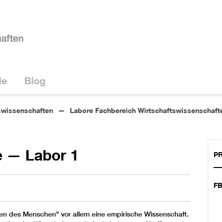
le
Blog
tswissenschaften
Labore Fachbereich Wirtschaftswissenschaft
e — Labor 1
PR
FB
ten des Menschen" vor allem eine empirische Wissenschaft.