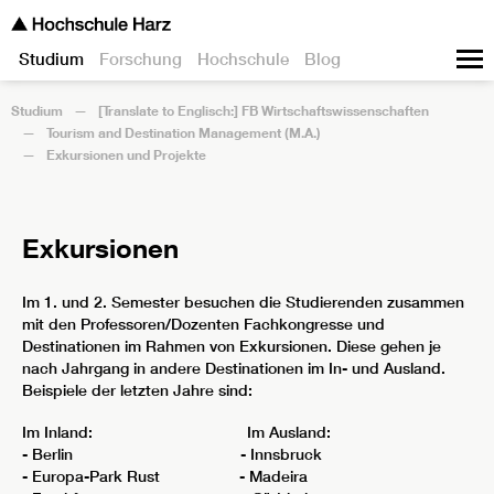
Studium
Forschung
Hochschule
Blog
Studium
[Translate to Englisch:] FB Wirtschaftswissenschaften
Tourism and Destination Management (M.A.)
Exkursionen und Projekte
Exkursionen
Im 1. und 2. Semester besuchen die Studierenden zusammen
mit den Professoren/Dozenten Fachkongresse und
Destinationen im Rahmen von Exkursionen. Diese gehen je
nach Jahrgang in andere Destinationen im In- und Ausland.
Beispiele der letzten Jahre sind:
Im Inland: Im Ausland:
- Berlin - Innsbruck
- Europa-Park Rust - Madeira