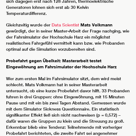
sich dagegen erst nach 128 Jahren, thermoelektrische
Generatoren lohnen sich erst ab 30 Kelvin
Temperaturdifferenz.
Gleichzeitig wurde der
Data Scientist
Mats Volkmann
gewürdigt, der in seiner Master-Arbeit der Frage nachging, wie
der Fahrsimulator der Hochschule Harz ein möglichst
realistisches Fahrgefühl vermittelt kann bzw. wie Probanden
optimal auf die Simulation vorzubereiten sind.
Probefahrt gegen Übelkeit: Masterarbeit testet
Eingewöhnung am Fahrsimulator der Hochschule Harz
Wer zum ersten Mal im Fahrsimulator sitzt, dem wird meist
schlecht. Mats Volkmann hat in seiner Masterarbeit
untersucht, ob eine kurze Probefahrt davor hilft. 33 Probanden
fuhren in drei Gruppen: ohne Eingewöhnung, mit 15 Minuten
Pause und mit ein bis zwei Tagen Abstand. Gemessen wurde
mit dem Simulator Sickness Questionnaire. Ein statistisch
signifikanter Effekt ließ sich nicht nachweisen (p = 0,572) –
dafür waren die Gruppen zu klein und die Streuung zu groß.
Erkennbar blieb eine Tendenz: Teilnehmende mit vorheriger
Probefahrt berichteten, die zweite Fahrt sei angenehmer