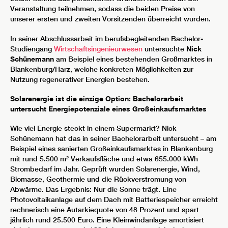
Veranstaltung teilnehmen, sodass die beiden Preise von
unserer ersten und zweiten Vorsitzenden überreicht wurden.
In seiner Abschlussarbeit im berufsbegleitenden Bachelor-
Studiengang
Wirtschaftsingenieurwesen
untersuchte
Nick
Schünemann
am Beispiel eines bestehenden Großmarktes in
Blankenburg/Harz, welche konkreten Möglichkeiten zur
Nutzung regenerativer Energien bestehen.
Solarenergie ist die einzige Option: Bachelorarbeit
untersucht Energiepotenziale eines Großeinkaufsmarktes
Wie viel Energie steckt in einem Supermarkt? Nick
Schünemann hat das in seiner Bachelorarbeit untersucht – am
Beispiel eines sanierten Großeinkaufsmarktes in Blankenburg
mit rund 5.500 m² Verkaufsfläche und etwa 655.000 kWh
Strombedarf im Jahr. Geprüft wurden Solarenergie, Wind,
Biomasse, Geothermie und die Rückverstromung von
Abwärme. Das Ergebnis: Nur die Sonne trägt. Eine
Photovoltaikanlage auf dem Dach mit Batteriespeicher erreicht
rechnerisch eine Autarkiequote von 48 Prozent und spart
jährlich rund 25.500 Euro. Eine Kleinwindanlage amortisiert