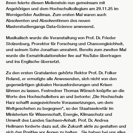
ihnen feierte diesen Meilenstein nun gemeinsam mit
Angehörigen und dem Hochschulkollegium am 29.11.25 im
Wernigeröder Audimax. Zum ersten Mal waren auch
Absolventen und Absolventinnen des neuen
Masterstudiengangs Data-Science anwesend.
Musikalisch wurde die Veranstaltung von Prof. Dr. Frieder
Stolzenburg, Prorektor für Forschung und Chancengleichheit,
und seinem Sohn Jonathan umrahmt. Bereits zum zweiten Mal
wurde die Exmatrikulationsfeier live auf YouTube übertragen
und ins Englische übersetzt.
Zu den ersten Gratulanten gehörte Rektor Prof. Dr. Folker
Roland, er ermutigte alle Anwesenden, sich nicht von den
gegenwärtigen globalen Herausforderungen und Krisen
lähmen zu lassen. Festredner Thomas Wünsch knüpfte an die
Worte des Hochschulleiters an und betonte: ,Die Hochschule
Harz schafft ausgezeichnete Voraussetzungen, um dem
Weltgeschehen zu begegnen", so der Staatssekretär im
Ministerium für Wissenschaft, Energie, Klimaschutz und
Umwelt des Landes Sachsen-Anhalt. Prof. Dr. Andrea
Heilmann forderte dazu auf, die Zukunft aktiv zu gestalten und
sich das Positive vor Augen zu halten. „Sie haben bei uns alles