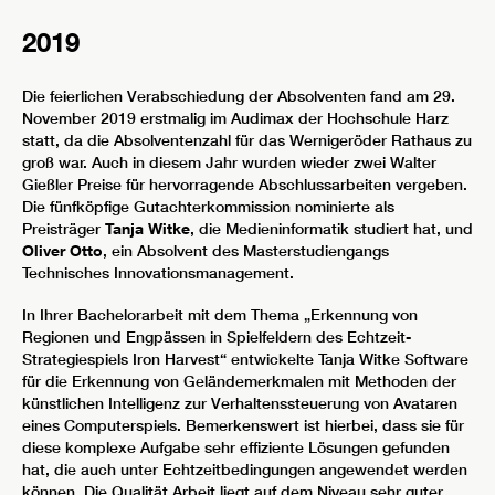
2019
Die feierlichen Verabschiedung der Absolventen fand am 29.
November 2019 erstmalig im Audimax der Hochschule Harz
statt, da die Absolventenzahl für das Wernigeröder Rathaus zu
groß war. Auch in diesem Jahr wurden wieder zwei Walter
Gießler Preise für hervorragende Abschlussarbeiten vergeben.
Die fünfköpfige Gutachterkommission nominierte als
Preisträger
Tanja Witke
, die Medieninformatik studiert hat, und
Oliver Otto
, ein Absolvent des Masterstudiengangs
Technisches Innovationsmanagement.
In Ihrer Bachelorarbeit mit dem Thema „Erkennung von
Regionen und Engpässen in Spielfeldern des Echtzeit-
Strategiespiels Iron Harvest“ entwickelte Tanja Witke Software
für die Erkennung von Geländemerkmalen mit Methoden der
künstlichen Intelligenz zur Verhaltenssteuerung von Avataren
eines Computerspiels. Bemerkenswert ist hierbei, dass sie für
diese komplexe Aufgabe sehr effiziente Lösungen gefunden
hat, die auch unter Echtzeitbedingungen angewendet werden
können. Die Qualität Arbeit liegt auf dem Niveau sehr guter