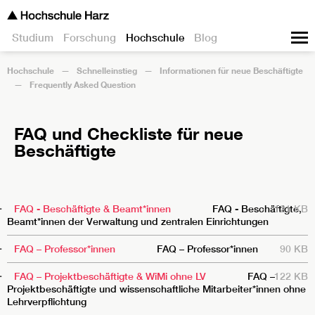
Studium
Forschung
Hochschule
Blog
Hochschule
Schnelleinstieg
Informationen für neue Beschäftigte
Frequently Asked Question
FAQ und Checkliste für neue
Beschäftigte
TITEL
BESCHREIBUNG
GRÖSSE
FAQ - Beschäftigte & Beamt*innen
FAQ - Beschäftigte,
121 KB
Beamt*innen der Verwaltung und zentralen Einrichtungen
FAQ – Professor*innen
FAQ – Professor*innen
90 KB
FAQ – Projektbeschäftigte & WiMi ohne LV
FAQ –
122 KB
Projektbeschäftigte und wissenschaftliche Mitarbeiter*innen ohne
Lehrverpflichtung