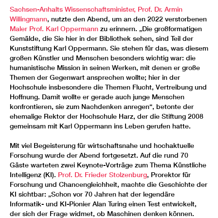
Sachsen-Anhalts Wissenschaftsminister, Prof. Dr. Armin
Willingmann
, nutzte den Abend, um an den 2022 verstorbenen
Maler Prof. Karl Oppermann
zu erinnern. „Die großformatigen
Gemälde, die Sie hier in der Bibliothek sehen, sind Teil der
Kunststiftung Karl Oppermann. Sie stehen für das, was diesem
großen Künstler und Menschen besonders wichtig war: die
humanistische Mission in seinen Werken, mit denen er große
Themen der Gegenwart ansprechen wollte; hier in der
Hochschule insbesondere die Themen Flucht, Vertreibung und
Hoffnung. Damit wollte er gerade auch junge Menschen
konfrontieren, sie zum Nachdenken anregen“, betonte der
ehemalige Rektor der Hochschule Harz, der die Stiftung 2008
gemeinsam mit Karl Oppermann ins Leben gerufen hatte.
Mit viel Begeisterung für wirtschaftsnahe und hochaktuelle
Forschung wurde der Abend fortgesetzt. Auf die rund 70
Gäste warteten zwei Keynote-Vorträge zum Thema Künstliche
Intelligenz (KI).
Prof. Dr. Frieder Stolzenburg
, Prorektor für
Forschung und Chancengleichheit, machte die Geschichte der
KI sichtbar: „Schon vor 70 Jahren hat der legendäre
Informatik- und KI-Pionier Alan Turing einen Test entwickelt,
der sich der Frage widmet, ob Maschinen denken können.