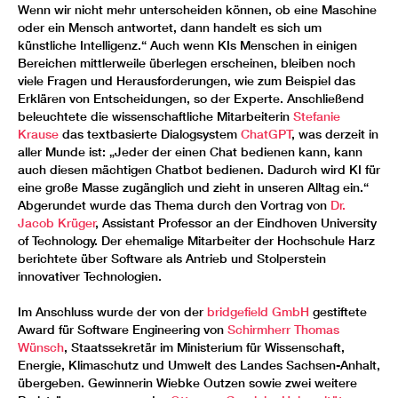
Wenn wir nicht mehr unterscheiden können, ob eine Maschine
oder ein Mensch antwortet, dann handelt es sich um
künstliche Intelligenz.“ Auch wenn KIs Menschen in einigen
Bereichen mittlerweile überlegen erscheinen, bleiben noch
viele Fragen und Herausforderungen, wie zum Beispiel das
Erklären von Entscheidungen, so der Experte. Anschließend
beleuchtete die wissenschaftliche Mitarbeiterin
Stefanie
Krause
das textbasierte Dialogsystem
ChatGPT
, was derzeit in
aller Munde ist: „Jeder der einen Chat bedienen kann, kann
auch diesen mächtigen Chatbot bedienen. Dadurch wird KI für
eine große Masse zugänglich und zieht in unseren Alltag ein.“
Abgerundet wurde das Thema durch den Vortrag von
Dr.
Jacob Krüger
, Assistant Professor an der Eindhoven University
of Technology. Der ehemalige Mitarbeiter der Hochschule Harz
berichtete über Software als Antrieb und Stolperstein
innovativer Technologien.
Im Anschluss wurde der von der
bridgefield GmbH
gestiftete
Award für Software Engineering von
Schirmherr Thomas
Wünsch
, Staatssekretär im Ministerium für Wissenschaft,
Energie, Klimaschutz und Umwelt des Landes Sachsen-Anhalt,
übergeben. Gewinnerin Wiebke Outzen sowie zwei weitere