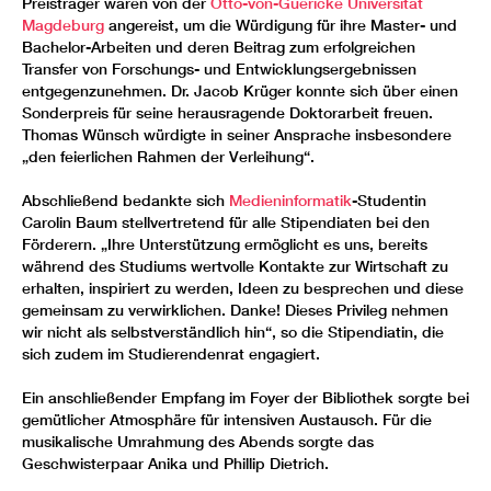
Preisträger waren von der
Otto-von-Guericke Universität
Magdeburg
angereist, um die Würdigung für ihre Master- und
Bachelor-Arbeiten und deren Beitrag zum erfolgreichen
Transfer von Forschungs- und Entwicklungsergebnissen
entgegenzunehmen. Dr. Jacob Krüger konnte sich über einen
Sonderpreis für seine herausragende Doktorarbeit freuen.
Thomas Wünsch würdigte in seiner Ansprache insbesondere
„den feierlichen Rahmen der Verleihung“.
Abschließend bedankte sich
Medieninformatik
-Studentin
Carolin Baum stellvertretend für alle Stipendiaten bei den
Förderern. „Ihre Unterstützung ermöglicht es uns, bereits
während des Studiums wertvolle Kontakte zur Wirtschaft zu
erhalten, inspiriert zu werden, Ideen zu besprechen und diese
gemeinsam zu verwirklichen. Danke! Dieses Privileg nehmen
wir nicht als selbstverständlich hin“, so die Stipendiatin, die
sich zudem im Studierendenrat engagiert.
Ein anschließender Empfang im Foyer der Bibliothek sorgte bei
gemütlicher Atmosphäre für intensiven Austausch. Für die
musikalische Umrahmung des Abends sorgte das
Geschwisterpaar Anika und Phillip Dietrich.