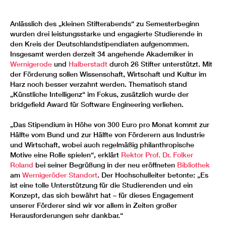
Anlässlich des „kleinen Stifterabends“ zu Semesterbeginn
wurden drei leistungsstarke und engagierte Studierende in
den Kreis der Deutschlandstipendiaten aufgenommen.
Insgesamt werden derzeit 34 angehende Akademiker in
Wernigerode
und
Halberstadt
durch 26 Stifter unterstützt. Mit
der Förderung sollen Wissenschaft, Wirtschaft und Kultur im
Harz noch besser verzahnt werden. Thematisch stand
„Künstliche Intelligenz“ im Fokus, zusätzlich wurde der
bridgefield Award für Software Engineering verliehen.
„Das Stipendium in Höhe von 300 Euro pro Monat kommt zur
Hälfte vom Bund und zur Hälfte von Förderern aus Industrie
und Wirtschaft, wobei auch regelmäßig philanthropische
Motive eine Rolle spielen“, erklärt
Rektor Prof. Dr. Folker
Roland
bei seiner Begrüßung in der neu eröffneten
Bibliothek
am
Wernigeröder Standort
. Der Hochschulleiter betonte: „Es
ist eine tolle Unterstützung für die Studierenden und ein
Konzept, das sich bewährt hat – für dieses Engagement
unserer Förderer sind wir vor allem in Zeiten großer
Herausforderungen sehr dankbar.“