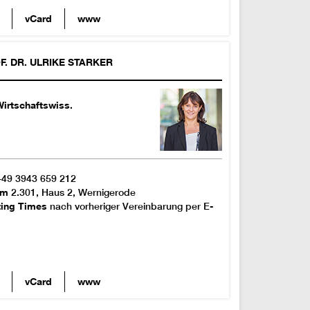
vCard
www
F. DR.
ULRIKE
STARKER
irtschaftswiss.
+49 3943 659 212
om
2.301, Haus 2, Wernigerode
ting Times
nach vorheriger Vereinbarung per E-
vCard
www