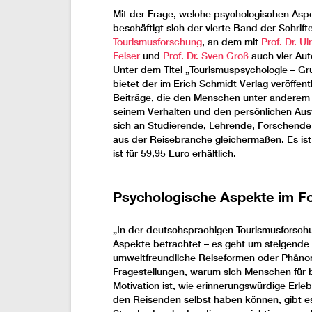
Mit der Frage, welche psychologischen Aspe
beschäftigt sich der vierte Band der Schrif
Tourismusforschung
, an dem mit
Prof. Dr. Ul
Felser
und
Prof. Dr. Sven Groß
auch vier Aut
Unter dem Titel „Tourismuspsychologie – G
bietet der im Erich Schmidt Verlag veröffe
Beiträge, die den Menschen unter anderem m
seinem Verhalten und den persönlichen Aus
sich an Studierende, Lehrende, Forschende
aus der Reisebranche gleichermaßen. Es is
ist für 59,95 Euro erhältlich.
Psychologische Aspekte im F
„In der deutschsprachigen Tourismusforsc
Aspekte betrachtet – es geht um steigende R
umweltfreundliche Reiseformen oder Phäno
Fragestellungen, warum sich Menschen für b
Motivation ist, wie erinnerungswürdige Erle
den Reisenden selbst haben können, gibt e