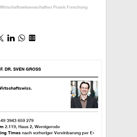
:
Wirtschaftswissenschaften
Praxis
Forschung
F. DR.
SVEN
GROSS
irtschaftswiss.
+49 3943 659 279
om
2.119, Haus 2, Wernigerode
ting Times
nach vorheriger Vereinbarung per E-