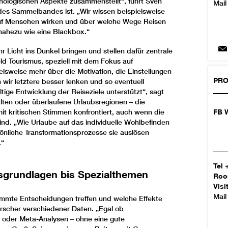
hologischen Aspekte zusammenstellt“, führt Sven
Mail
 des Sammelbandes ist. „Wir wissen beispielsweise
 auf Menschen wirken und über welche Wege Reisen
nahezu wie eine Blackbox.“
Licht ins Dunkel bringen und stellen dafür zentrale
d Tourismus, speziell mit dem Fokus auf
lsweise mehr über die Motivation, die Einstellungen
PRO
ir letztere besser lenken und so eventuell
tige Entwicklung der Reiseziele unterstützt“, sagt
ten oder überlaufene Urlaubsregionen – die
FB W
it kritischen Stimmen konfrontiert, auch wenn die
 sind. „Wie Urlaube auf das individuelle Wohlbefinden
önliche Transformationsprozesse sie auslösen
.“
Tel
sgrundlagen bis Spezialthemen
Ro
Visi
Mail
mte Entscheidungen treffen und welche Effekte
orscher verschiedener Daten. „Egal ob
oder Meta-Analysen – ohne eine gute