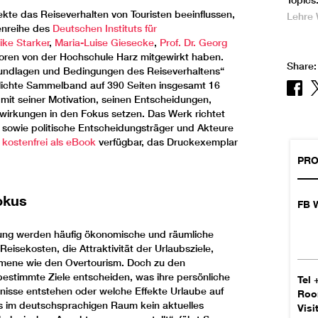
Topics
kte das Reiseverhalten von Touristen beeinflussen,
Lehre
tenreihe des
Deutschen Instituts für
rike Starker
,
Maria-Luise Giesecke
,
Prof. Dr. Georg
oren von der Hochschule Harz mitgewirkt haben.
Share:
rundlagen und Bedingungen des Reiseverhaltens“
ntlichte Sammelband auf 390 Seiten insgesamt 16
it seiner Motivation, seinen Entscheidungen,
wirkungen in den Fokus setzen. Das Werk richtet
 sowie politische Entscheidungsträger und Akteure
t
kostenfrei als eBook
verfügbar, das Druckexemplar
PRO
okus
FB W
hung werden häufig ökonomische und räumliche
eisekosten, die Attraktivität der Urlaubsziele,
mene wie den Overtourism. Doch zu den
estimmte Ziele entscheiden, was ihre persönliche
Tel
bnisse entstehen oder welche Effekte Urlaube auf
Ro
s im deutschsprachigen Raum kein aktuelles
Visi