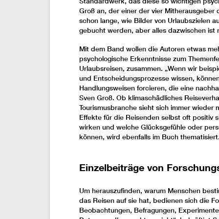
Standardwerk, das diese so wichtigen psyc
Groß an, der einer der vier Mitherausgeber
schon lange, wie Bilder von Urlaubszielen
gebucht werden, aber alles dazwischen ist 
Mit dem Band wollen die Autoren etwas mehr 
psychologische Erkenntnisse zum Themenfel
Urlaubsreisen, zusammen. „Wenn wir beispie
und Entscheidungsprozesse wissen, können w
Handlungsweisen forcieren, die eine nachhal
Sven Groß. Ob klimaschädliches Reiseverhal
Tourismusbranche sieht sich immer wieder m
Effekte für die Reisenden selbst oft positiv
wirken und welche Glücksgefühle oder pers
können, wird ebenfalls im Buch thematisiert
Einzelbeiträge von Forschung
Um herauszufinden, warum Menschen bestim
das Reisen auf sie hat, bedienen sich die F
Beobachtungen, Befragungen, Experimente 