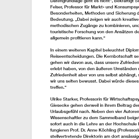
Datengrundlage geht es nicht“, bekräftigt 
Felser, Professor für Markt- und Konsumpsy
Besonderheiten, Methoden und Sicherung de
Bedeutung. „Dabei zeigen wir auch kreative
methodischen Zugänge zu kombinieren, und 
touristische Forschung von den Ansätzen d
allgemein profitieren kann.“
In einem weiteren Kapitel beleuchtet Diplo
Reiseentscheidungen. Die Kernbotschaft sei
gehen wir davon aus, dass unsere Zufrieden
erlebt haben, von den äußeren Umständen u
Zufriedenheit aber von uns selbst abhängt, 
wir uns selten bewusst. Dabei würde diese
treffen.“
Ulrike Starker, Professorin für Wirtschafts
Giesecke gehen derweil in ihrem Beitrag de
Urlaubsgefühl nach. Neben den vier Autore
Wissenschaftler zu dem Sammelband beiget
sofort auch in die Lehre an der Hochschule
fungieren Prof. Dr. Anne Köchling (Professo
stellvertretende Direktorin am dort ansässig