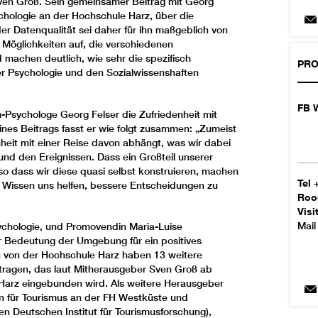
Sven Groß. Sein gemeinsamer Beitrag mit Georg
chologie an der Hochschule Harz, über die
r Datenqualität sei daher für ihn maßgeblich von
 Möglichkeiten auf, die verschiedenen
machen deutlich, wie sehr die spezifisch
PRO
er Psychologie und den Sozialwissenshaften
FB W
m-Psychologe Georg Felser die Zufriedenheit mit
nes Beitrags fasst er wie folgt zusammen: „Zumeist
heit mit einer Reise davon abhängt, was wir dabei
nd den Ereignissen. Dass ein Großteil unserer
so dass wir diese quasi selbst konstruieren, machen
Tel
s Wissen uns helfen, bessere Entscheidungen zu
Ro
Visi
Mail
psychologie, und Promovendin Maria-Luise
r Bedeutung der Umgebung für ein positives
n von der Hochschule Harz haben 13 weitere
ragen, das laut Mitherausgeber Sven Groß ab
 Harz eingebunden wird. Als weitere Herausgeber
rin für Tourismus an der FH Westküste und
en Deutschen Institut für Tourismusforschung),