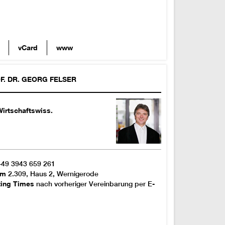
vCard
www
F. DR.
GEORG
FELSER
irtschaftswiss.
+49 3943 659 261
om
2.309, Haus 2, Wernigerode
ting Times
nach vorheriger Vereinbarung per E-