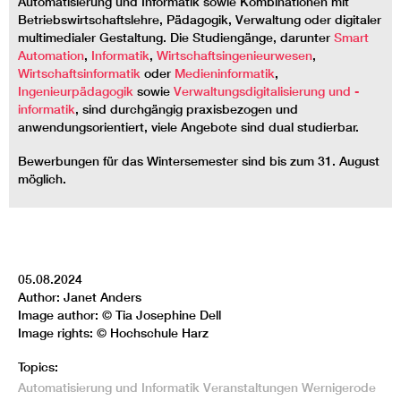
Automatisierung und Informatik sowie Kombinationen mit
Betriebswirtschaftslehre, Pädagogik, Verwaltung oder digitaler
multimedialer Gestaltung. Die Studiengänge, darunter
Smart
Automation
,
Informatik
,
Wirtschaftsingenieurwesen
,
Wirtschaftsinformatik
oder
Medieninformatik
,
Ingenieurpädagogik
sowie
Verwaltungsdigitalisierung und -
informatik
, sind durchgängig praxisbezogen und
anwendungsorientiert, viele Angebote sind dual studierbar.
Bewerbungen für das Wintersemester sind bis zum 31. August
möglich.
05.08.2024
Author: Janet Anders
Image author: © Tia Josephine Dell
Image rights: © Hochschule Harz
Topics:
Automatisierung und Informatik
Veranstaltungen
Wernigerode