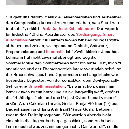
"Es geht uns darum, dass die Teilnehmerinnen und Teilnehmer
den Campusalltag kennenlernen und erleben, was Studieren
bedeutet", erklärt
Prof. Dr. René Schenkendorf
. Der Experte
für Industrie 4.0 und Koordinator des
Studiengangs Smart
Automation
betont: "Außerdem wollen wir Berührungsängste
abbauen und zeigen, wie spannend Technik, Software,
Programmierung und
Informatik
ist." Zwölftklässler Jonathan
Lehmann hat nicht zweimal überlegt und zog die
Sommerschule den Sommerferien vor: "Ich hatte Lust, mich zu
orientieren und der Themenbereich interessiert mich sehr", so
der Braunschweiger. Lena Oppermann aus Langelsheim war
besonders begeistert von der senseBox, dem Do-it-yourself-
Set für eine
Umweltmessstation
: "Es war schön, dass man
immer etwas zu tun hatte und es nie langweilig war", ergänzt
die 14-Jährige. "Ich fand das Projekt Cyber Security super",
erklärt Arda Cakarlar (15) aus Goslar. Ronja Pförtner (17) aus
Badenhausen und Tung Anh Tran(14) aus Goslar betonen
zudem das Freizeitprogramm: "Wir wurden abends nicht
einfach in die Jugendherberge geschickt, sondern haben
immer noch etwas zusammen gemacht. Das war toll", so die