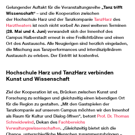
Gelungender Auftakt für die Veranstaltungsreihe
„Tanz trifft
Wissenschaft“
– und die Kooperation zwischen
der Hochschule Harz und der Tanzkompanie
TanzHarz
des
Harztheaters
ist noch nicht vorbei! An zwei weiteren Terminen
(
28. Mai und 4. Juni
) verwandelt sich der Innenhof des
Campus Halberstadt erneut in eine Freilichtbühne und einen
Ort des Austauschs. Alle Neugierigen sind herzlich eingeladen,
die Mischung aus Tanzperformances und interdisziplinärem
Austausch zu erleben. Der Eintritt ist kostenfrei.
Hochschule Harz und TanzHarz verbinden
Kunst und Wissenschaft
Ziel der Kooperation ist es, Brücken zwischen Kunst und
Forschung zu schlagen und gleichzeitig einen lebendigen Ort
für die Region zu gestalten. „Mit den Gastspielen der
Tanzkompanie auf unserem Campus möchten wir den Innenhof
als Raum für Kultur und Dialog öffnen“, betont
Prof. Dr. Thomas
Schneidewind
, Dekan des
Fachbereichs
Verwaltungswissenschaften
. „Gleichzeitig bietet sich die
Chance, unterschiedliche Menschen zusammenzubringen –