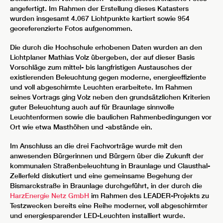
angefertigt. Im Rahmen der Erstellung dieses Katasters
wurden insgesamt 4.067 Lichtpunkte kartiert sowie 954
georeferenzierte Fotos aufgenommen.
Die durch die Hochschule erhobenen Daten wurden an den
Lichtplaner Mathias Volz übergeben, der auf dieser Basis
Vorschläge zum mittel- bis langfristigen Austausches der
existierenden Beleuchtung gegen moderne, energieeffiziente
und voll abgeschirmte Leuchten erarbeitete. Im Rahmen
seines Vortrags ging Volz neben den grundsätzlichen Kriterien
guter Beleuchtung auch auf für Braunlage sinnvolle
Leuchtenformen sowie die baulichen Rahmenbedingungen vor
Ort wie etwa Masthöhen und -abstände ein.
Im Anschluss an die drei Fachvorträge wurde mit den
anwesenden Bürgerinnen und Bürgern über die Zukunft der
kommunalen Straßenbeleuchtung in Braunlage und Clausthal-
Zellerfeld diskutiert und eine gemeinsame Begehung der
Bismarckstraße in Braunlage durchgeführt, in der durch die
HarzEnergie Netz GmbH
im Rahmen des LEADER-Projekts zu
Testzwecken bereits eine Reihe moderner, voll abgeschirmter
und energiesparender LED-Leuchten installiert wurde.