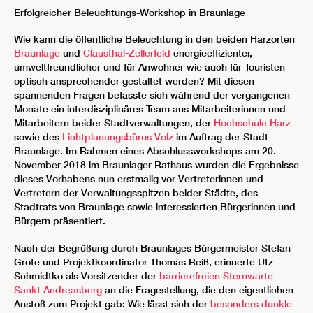
im Kurpark von Braunlage
Erfolgreicher Beleuchtungs-Workshop in Braunlage
Wie kann die öffentliche Beleuchtung in den beiden Harzorten
Braunlage
und
Clausthal-Zellerfeld
energieeffizienter,
umweltfreundlicher und für Anwohner wie auch für Touristen
optisch ansprechender gestaltet werden? Mit diesen
spannenden Fragen befasste sich während der vergangenen
Monate ein interdisziplinäres Team aus Mitarbeiterinnen und
Mitarbeitern beider Stadtverwaltungen, der
Hochschule Harz
sowie des
Lichtplanungsbüros Volz
im Auftrag der Stadt
Braunlage. Im Rahmen eines Abschlussworkshops am 20.
November 2018 im Braunlager Rathaus wurden die Ergebnisse
dieses Vorhabens nun erstmalig vor Vertreterinnen und
Vertretern der Verwaltungsspitzen beider Städte, des
Stadtrats von Braunlage sowie interessierten Bürgerinnen und
Bürgern präsentiert.
Nach der Begrüßung durch Braunlages Bürgermeister Stefan
Grote und Projektkoordinator Thomas Reiß, erinnerte Utz
Schmidtko als Vorsitzender der
barrierefreien Sternwarte
Sankt Andreasberg
an die Fragestellung, die den eigentlichen
Anstoß zum Projekt gab: Wie lässt sich der
besonders dunkle