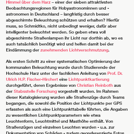
Himmel über dem Harz
– einer der sieben attraktivsten
Beobachtungsregionen für Hobyastronominnen und -
astronomen in Deutschland – langfristig durch besser
abgeschirmte Beleuchtung schützen und erhalten? Hierfür
muss, so Schmidtko, nicht unbedingt weniger, dafür aber
intelligenter beleuchtet werden. So geben etwa voll
abgeschirmte Straßenlampen ihr Licht nur dorthin ab, wo es
auch tatsächlich benötigt wird und helfen damit bei der
Eindämmung der
zunehmenden Lichtverschmutzung
.
Als ersten Schritt zu einer systematischen Optimierung der
kommunalen Beleuchtung wurde durch Studierende der
Hochschule Harz unter der fachlichen Anleitung von
Prof. Dr.
Ulrich H.P. Fischer-Hirchert
eine
Lichtpunktkartierung
durchgeführt, deren Ergebnisse von
Christian Reinboth
aus
der
Stabsstelle Forschung
vorgestellt wurden. Im Rahmen
dieser Katalogisierung wurden alle Straßenzüge durch Teams
begangen, die sowohl die Position der Lichtpunkte per GPS
erfassten als auch eine Lichtpunkttabelle führten, die Angaben
zu wesentlichen Lichtpunktparametern wie etwa
Leuchtenform, Leuchtmittel und Masthöhe enthält. Von
Straßenzügen und einzelnen Leuchten wurden - u.a. zur
Dokumentation von Schäden - zudem georeferenzierte Fotos