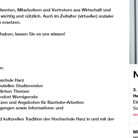
venten, Mitarbeitern und Vertretern aus Wirtschaft und
ichtig und nützlich. Auch im Zeitalter (virtueller) sozialer
 ersetzen.
haben, lassen Sie es uns wissen!
n:
hschule Harz
nziellen Studierenden
3.
hlichen Themen
He
andort Wernigerode
Ei
ätzen und Angeboten für Bachelor-Arbeiten
gungen sowie Informations- und
Sc
we
d kulturellen Tradition der Hochschule Harz in und mit der
Mi