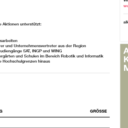
Wi
we
al
 Aktionen unterstützt:
ssarbeiten
hrer und Unternehmensvertreter aus der Region
A
Studiengänge SAT, INGP und WING
ergärten und Schulen im Bereich Robotik und Informatik
K
ie Hochschulgrenzen hinaus
M
G
GRÖSSE