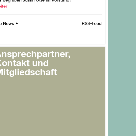
r begrüßen Justin Otte im Vorstand!
iter
le News
RSS-Feed
nsprechpartner,
ontakt und
itgliedschaft