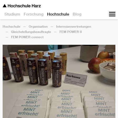
Studium
Forschung
Hochschule
Blog
Hochschule
Organisation
Interessenvertretungen
Gleichstellungsbeauftragte
FEM POWER II
FEM POWER connect