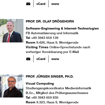
vCard
www
PROF. DR.
OLAF
DRÖGEHORN
Software-Engineering & Internet-Technologien
FB Automatisierung und Informatik
Tel
+49 3943 659 139
Room
9.426, Haus 9, Wernigerode
Visiting Times
Online-Sprechstunde nach
vorheriger Vereinbarung per E-Mail
vCard
www
PROF.
JÜRGEN
SINGER
,
PH.D.
Visual Computing
Studiengangskoordinator Medieninformatik
B.Sc., Mitglied des Prüfungsausschusses
Tel
+49 3943 659 830
Room
9.323, Haus 9, Wernigerode