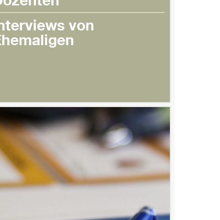
nterviews von
Ehemaligen