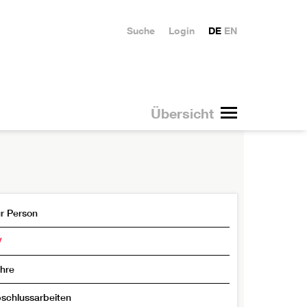
Suche
Login
DE
EN
Übersicht
r Person
V
hre
schlussarbeiten