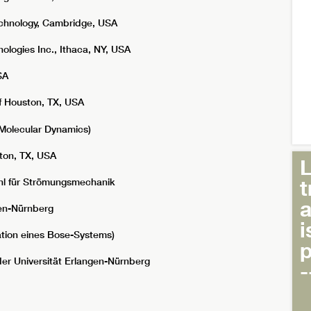
echnology, Cambridge, USA
ologies Inc., Ithaca, NY, USA
SA
 Houston, TX, USA
lecular Dynamics)
ton, TX, USA
L
t
uhl für Strömungsmechanik
a
n-Nürnberg
i
ion eines Bose-Systems)
p
er Universität Erlangen-Nürnberg
-