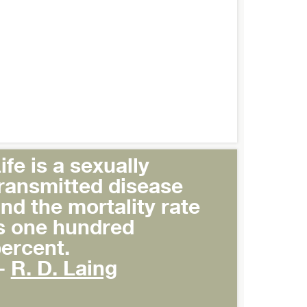
ife is a sexually
ransmitted disease
nd the mortality rate
s one hundred
ercent.
-
R. D. Laing