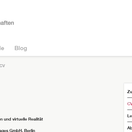
le
Blog
CV
Zu
C
Le
 und virtuelle Realität
Ab
mages GmbH, Berlin