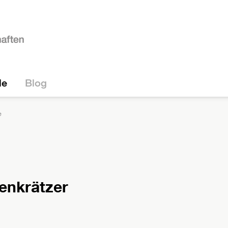
le
Blog
e
enkrätzer