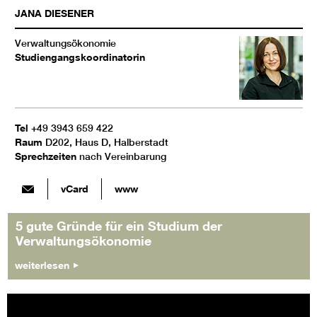
JANA
DIESENER
Verwaltungsökonomie
Studiengangskoordinatorin
Tel
+49 3943 659 422
Raum
D202, Haus D, Halberstadt
Sprechzeiten
nach Vereinbarung
vCard
www
5 gute Gründe für ein Studium der
Verwaltungsökonomie
weiterlesen