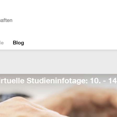
le
Blog
e: 10. - 14. August!