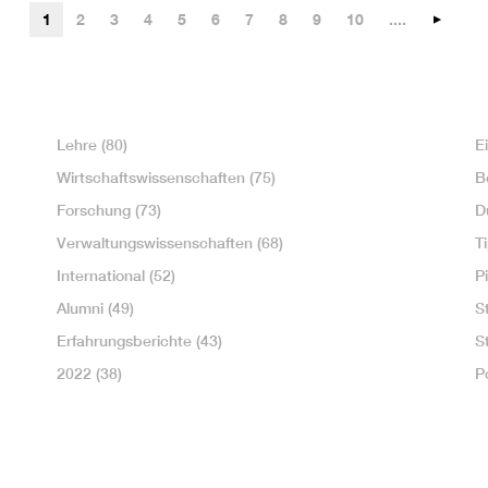
1
2
3
4
5
6
7
8
9
10
....
Lehre
(80)
E
Wirtschaftswissenschaften
(75)
B
Forschung
(73)
D
Verwaltungswissenschaften
(68)
T
International
(52)
P
Alumni
(49)
S
Erfahrungsberichte
(43)
S
2022
(38)
P