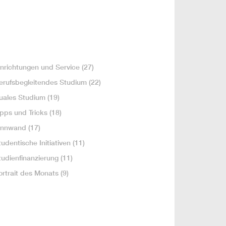
inrichtungen und Service
(27)
erufsbegleitendes Studium
(22)
uales Studium
(19)
ipps und Tricks
(18)
innwand
(17)
tudentische Initiativen
(11)
tudienfinanzierung
(11)
ortrait des Monats
(9)