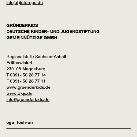
info(at)futurego.de
GRÜNDERKIDS
DEUTSCHE KINDER- UND JUGENDSTIFTUNG
GEMEINNÜTZIGE GMBH
Regionalstelle Sachsen-Anhalt
Edithawinkel
239108 Magdeburg
T 0391- 56 28 77 14
F 0391- 56 28 77 11
www.gruenderkids.de
www.dkjs.de
info@gruenderkids.de
ego. tech-on