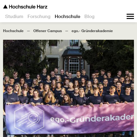
Studium
Forschung
Hochschule
Blog
Hochschule
Offener Campus
ego.- Gründerakademie