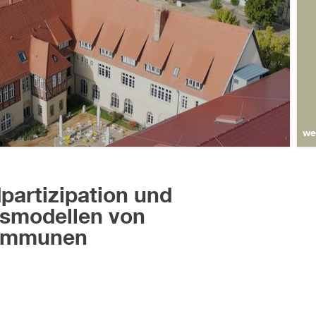
we
artizipation und
gsmodellen von
Kommunen