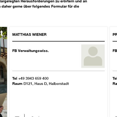
dargelegten Herausforderungen zu erörtern und an
 daher gerne über folgendes Formular für die
t
MATTHIAS
WIENER
PR
FB Verwaltungswiss.
FB
Tel
+49 3943 659 400
Te
Raum
D121, Haus D, Halberstadt
R