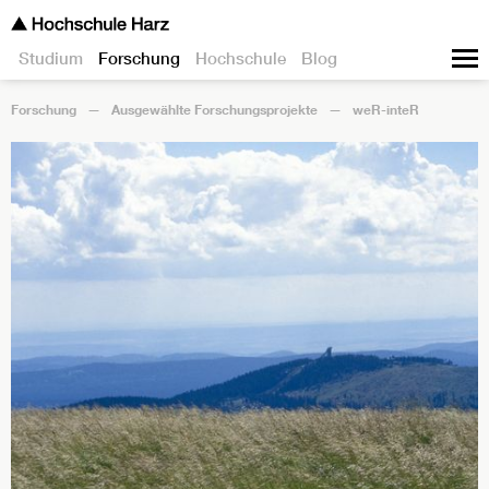
Studium
Forschung
Hochschule
Blog
Forschung
Ausgewählte Forschungsprojekte
weR-inteR