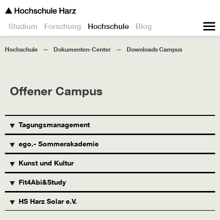
Studium
Forschung
Hochschule
Blog
Hochschule
Dokumenten-Center
Downloads Campus
Offener Campus
TITEL
BESCHREIBUNG
GRÖSSE
Tagungsmanagement
ego.- Sommerakademie
Kunst und Kultur
Fit4Abi&Study
HS Harz Solar e.V.