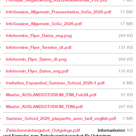
Formular_Registrierung_Kurzzeitaufenthalt_PDF.pdf
1 MB
InfoSession_Allgemein_Praesentation_SoSe_2026.pdf
17 MB
InfoSession_Allgemein_SoSe_2026.pdf
17 MB
Infotermine_Flyer_Dates_eng.png
289 KB
Infotermine_Flyer_Termine_dt.pdf
131 KB
Infotermin_Flyer_Daten_dt.png
288 KB
Infotermin_Flyer_Dates_eng.pdf
135 KB
Invitation_Expanded_Summer_School_2026-1.pdf
4 MB
Master_AUSLANDSSTUDIUM_iTIM_Feb24.pdf
97 KB
Master_AUSLANDSSTUDIUM_TDM.pdf
207 KB
Summer_School_2026_plaquette_avec_tarif_english.pdf
1 MB
Zwischenmietangebot_Outgoings.pdf
Informationen
396 KB
und Formular zum Zwischenmietangebot für Outgoings