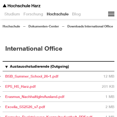
Studium
Forschung
Hochschule
Blog
Hochschule
Dokumenten-Center
Downloads International Office
International Office
TITEL
BESCHREIBUNG
GRÖSSE
Austauschstudierende (Outgoing)
BSB_Summer_School_26-1.pdf
12 MB
EPS_HS_Harz.pdf
201 KB
Erasmus_NachhaltigImAusland.pdf
1 MB
Excelia_SS2526_v7.pdf
2 MB