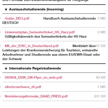
Austauschstudierende (Incoming)
Guide_DEU.pdf
Handbuch Austauschstudierende
3 MB
DEUTSCH
Liniennetzplan_Semesterticket_HS_Harz.pdf
2 MB
Gültigkeitsbereich des Semestertickets der HS Harz
Mit_der_EHIC_in_Deutschland.pdf
Merkblatt über
97 KB
Leistungen der Krankenversicherung für Touristen, entsandte
Arbeitnehmer und Studierende aus einem EU/EWR-Staat oder
der Schweiz
Internationale Regelstudierende
240904_DSW_SIK-Flyer_en_web.pdf
80 KB
elterbroschuere_dt.pdf
1 MB
Nominierungsformular_DAAD_PREIS.pdf
201 KB