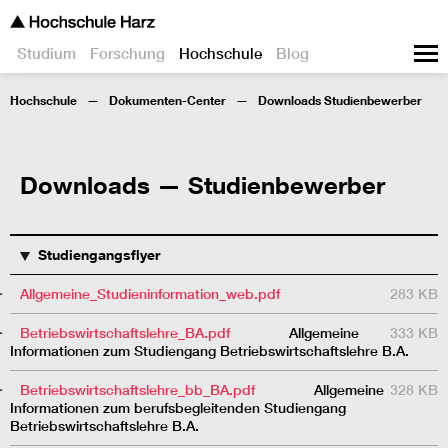
Studium
Forschung
Hochschule
Blog
Hochschule
Dokumenten-Center
Downloads Studienbewerber
Downloads — Studienbewerber
TITEL
BESCHREIBUNG
GRÖSSE
Studiengangsflyer
Allgemeine_Studieninformation_web.pdf
283 KB
Betriebswirtschaftslehre_BA.pdf
Allgemeine
333 KB
Informationen zum Studiengang Betriebswirtschaftslehre B.A.
Betriebswirtschaftslehre_bb_BA.pdf
Allgemeine
328 KB
Informationen zum berufsbegleitenden Studiengang
Betriebswirtschaftslehre B.A.