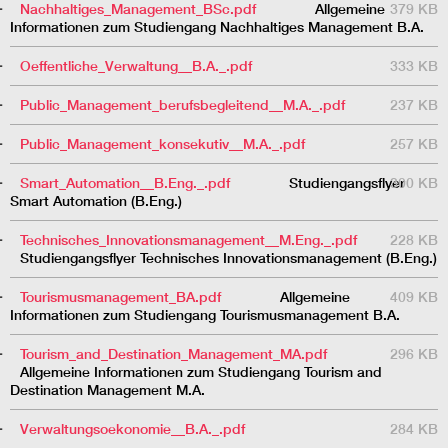
Nachhaltiges_Management_BSc.pdf
Allgemeine
379 KB
Informationen zum Studiengang Nachhaltiges Management B.A.
Oeffentliche_Verwaltung__B.A._.pdf
333 KB
Public_Management_berufsbegleitend__M.A._.pdf
237 KB
Public_Management_konsekutiv__M.A._.pdf
257 KB
Smart_Automation__B.Eng._.pdf
Studiengangsflyer
300 KB
Smart Automation (B.Eng.)
Technisches_Innovationsmanagement__M.Eng._.pdf
228 KB
Studiengangsflyer Technisches Innovationsmanagement (B.Eng.)
Tourismusmanagement_BA.pdf
Allgemeine
409 KB
Informationen zum Studiengang Tourismusmanagement B.A.
Tourism_and_Destination_Management_MA.pdf
296 KB
Allgemeine Informationen zum Studiengang Tourism and
Destination Management M.A.
Verwaltungsoekonomie__B.A._.pdf
284 KB