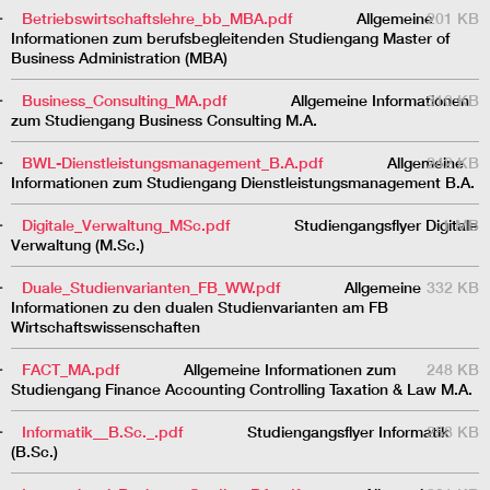
Betriebswirtschaftslehre_bb_MBA.pdf
Allgemeine
201 KB
Informationen zum berufsbegleitenden Studiengang Master of
Business Administration (MBA)
Business_Consulting_MA.pdf
Allgemeine Informationen
310 KB
zum Studiengang Business Consulting M.A.
BWL-Dienstleistungsmanagement_B.A.pdf
Allgemeine
242 KB
Informationen zum Studiengang Dienstleistungsmanagement B.A.
Digitale_Verwaltung_MSc.pdf
Studiengangsflyer Digitale
1 MB
Verwaltung (M.Sc.)
Duale_Studienvarianten_FB_WW.pdf
Allgemeine
332 KB
Informationen zu den dualen Studienvarianten am FB
Wirtschaftswissenschaften
FACT_MA.pdf
Allgemeine Informationen zum
248 KB
Studiengang Finance Accounting Controlling Taxation & Law M.A.
Informatik__B.Sc._.pdf
Studiengangsflyer Informatik
258 KB
(B.Sc.)