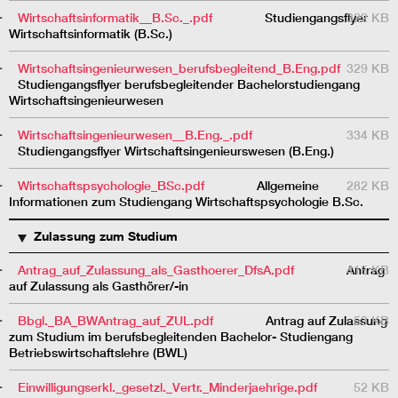
Wirtschaftsinformatik__B.Sc._.pdf
Studiengangsflyer
322 KB
Wirtschaftsinformatik (B.Sc.)
Wirtschaftsingenieurwesen_berufsbegleitend_B.Eng.pdf
329 KB
Studiengangsflyer berufsbegleitender Bachelorstudiengang
Wirtschaftsingenieurwesen
Wirtschaftsingenieurwesen__B.Eng._.pdf
334 KB
Studiengangsflyer Wirtschaftsingenieurswesen (B.Eng.)
Wirtschaftspsychologie_BSc.pdf
Allgemeine
282 KB
Informationen zum Studiengang Wirtschaftspsychologie B.Sc.
Zulassung zum Studium
Antrag_auf_Zulassung_als_Gasthoerer_DfsA.pdf
Antrag
415 KB
auf Zulassung als Gasthörer/-in
Bbgl._BA_BWAntrag_auf_ZUL.pdf
Antrag auf Zulassung
53 KB
zum Studium im berufsbegleitenden Bachelor- Studiengang
Betriebswirtschaftslehre (BWL)
Einwilligungserkl._gesetzl._Vertr._Minderjaehrige.pdf
52 KB