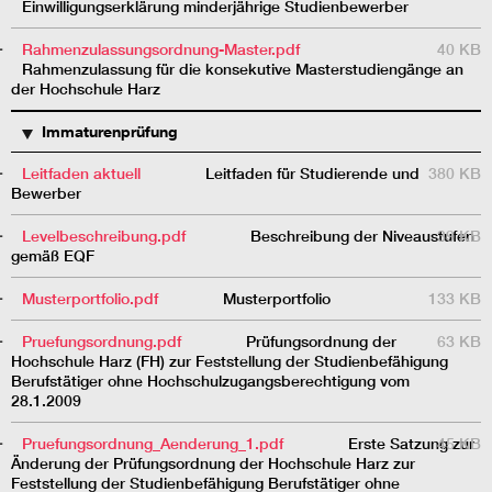
Einwilligungserklärung minderjährige Studienbewerber
Rahmenzulassungsordnung-Master.pdf
40 KB
Rahmenzulassung für die konsekutive Masterstudiengänge an
der Hochschule Harz
Immaturenprüfung
Leitfaden aktuell
Leitfaden für Studierende und
380 KB
Bewerber
Levelbeschreibung.pdf
Beschreibung der Niveaustufen
39 KB
gemäß EQF
Musterportfolio.pdf
Musterportfolio
133 KB
Pruefungsordnung.pdf
Prüfungsordnung der
63 KB
Hochschule Harz (FH) zur Feststellung der Studienbefähigung
Berufstätiger ohne Hochschulzugangsberechtigung vom
28.1.2009
Pruefungsordnung_Aenderung_1.pdf
Erste Satzung zur
45 KB
Änderung der Prüfungsordnung der Hochschule Harz zur
Feststellung der Studienbefähigung Berufstätiger ohne