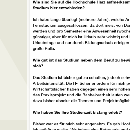
Materialien versorgt und hat quasi rund um die Uhr
Wie sind Sie auf die Hochschule Harz aufmerksa
Studium hier entschieden?
Herr Bartzschke - Alles Gute!
Ich habe lange überlegt (mehrere Jahre), welche Ar
April 2021
Fernstudium ausgeschlossen, da dort meist von Do
werden und pro Semester eine Anwesenheitswoche e
günstiger, aber für mich ist Urlaub sehr wichtig und
Urlaubstage und nur durch Bildungsurlaub erfolgen
große Rolle.
Wie gut ist das Studium neben dem Beruf zu bewä
sich?
Das Studium ist bisher gut zu schaffen, jedoch sch
Arbeitsintensität. Die IT-Fächer erfordern für mich 
Wirtschaftsfächer haben dagegen einen sehr hohen 
das Praxisprojekt und die Bachelorarbeit laufen we
dazu bisher absolut die Themen und Projektmöglich
Wie haben Sie Ihre Studienzeit bislang erlebt?
Bisher war es für mich sehr angenehm. Es gab Hoch
ich aufhören wollte. Wir haben eine Betreuerin un