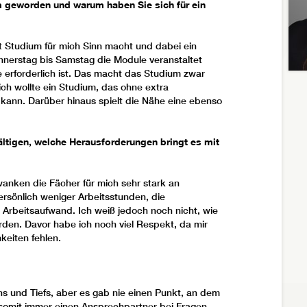
 einen Ansprechpartner bei Fragen.
m geworden und warum haben Sie sich für ein
t Studium für mich Sinn macht und dabei ein
nnerstag bis Samstag die Module veranstaltet
rforderlich ist. Das macht das Studium zwar
 ich wollte ein Studium, das ohne extra
 kann. Darüber hinaus spielt die Nähe eine ebenso
ltigen, welche Herausforderungen bringt es mit
wanken die Fächer für mich sehr stark an
persönlich weniger Arbeitsstunden, die
Arbeitsaufwand. Ich weiß jedoch noch nicht, wie
rden. Davor habe ich noch viel Respekt, da mir
keiten fehlen.
s und Tiefs, aber es gab nie einen Punkt, an dem
d somit immer einen Ansprechpartner bei Fragen