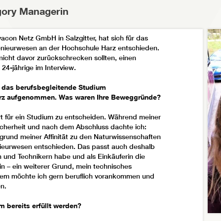
egory Managerin
s und was würden Sie Interessenten für ein
acon Netz GmbH in Salzgitter, hat sich für das
ereinbar mit Job und Privatleben. Was es mir am
enieurwesen an der Hochschule Harz entschieden.
itpunkt noch nicht sagen. Ich mache das zum
cht davor zurückschrecken sollten, einen
ichtung in Hinblick auf die Klimaziele und den
24-jährige im Interview.
g das berufsbegleitende Studium
arz aufgenommen. Was waren Ihre Beweggründe?
rt für ein Studium zu entscheiden. Während meiner
icherheit und nach dem Abschluss dachte ich:
grund meiner Affinität zu den Naturwissenschaften
nieurwesen entschieden. Das passt auch deshalb
en und Technikern habe und als Einkäuferin die
in – ein weiterer Grund, mein technisches
rdem möchte ich gern beruflich vorankommen und
n.
m bereits erfüllt werden?