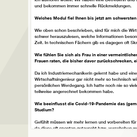
und bekommen immer schnelle Rückmeldungen.
Welches Modul fiel Ihnen bis jetzt am schwersten
Wie oben schon beschrieben, sind für mich die Wirts
schwer herauszulesen, welche Informationen besond
Zeit. In technischen Fächern gib es dagegen oft Skri
Wie fühlen Sie sich als Frau in einer vermeintl
Frauen raten, die bisher davor zurückschrecken, 
Da ich Industriemechanikerin gelernt habe und ein
Wirtschaftsingenieur gar nicht mehr so technisch wi
persönlichen Werdegang. Ich hatte noch nie so viel
teilweise angerechnet bekommen habe.
Wie beeinflusst die Covid-19-Pandemie das (gem
Studium?
Gefühlt müssen wir mehr lernen und vorbereiten für 
da diese oft spontan getauscht bzw. verschoben w
Unsere Lerngemeinschaft ist seit der Pandemie leide