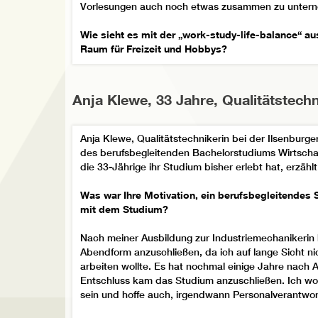
Vorlesungen auch noch etwas zusammen zu unter
Wie sieht es mit der „work-study-life-balance“ au
Raum für Freizeit und Hobbys?
Wenn man sich gut organisiert bleibt auf jeden Fall 
einmal die Woche zum Training und, wenn am Woch
Anja Klewe, 33 Jahre, Qualitätstechn
Auch für Familie und Freunde ist genügend Zeit, was 
Welches Modul fiel Ihnen bis jetzt am schwersten
Anja Klewe, Qualitätstechnikerin bei der Ilsenburg
des berufsbegleitenden Bachelorstudiums Wirtscha
Mir fielen die Module zu Programmierung, Regelung
die 33-Jährige ihr Studium bisher erlebt hat, erzählt
theoretisch und die Inhalte im Alltag nicht so präsent
Selbstlernphasen investieren. Dafür fand ich die 
Was war Ihre Motivation, ein berufsbegleitendes 
Marketing sehr interessant, da man dort seine Erf
mit dem Studium?
Praxisbezug hat. Und da ich als Dienstleister auf de
Unternehmen und Kunde bin, sind grundlegende Man
Nach meiner Ausbildung zur Industriemechanikerin 
Abendform anzuschließen, da ich auf lange Sicht ni
Inwieweit werden Sie von der Hochschule organisa
arbeiten wollte. Es hat nochmal einige Jahre nach 
Entschluss kam das Studium anzuschließen. Ich woll
Die Betreuung seitens der Hochschule und besonde
sein und hoffe auch, irgendwann Personalverantw
Studiengangsorganisatorin, ist super. Man wird imme