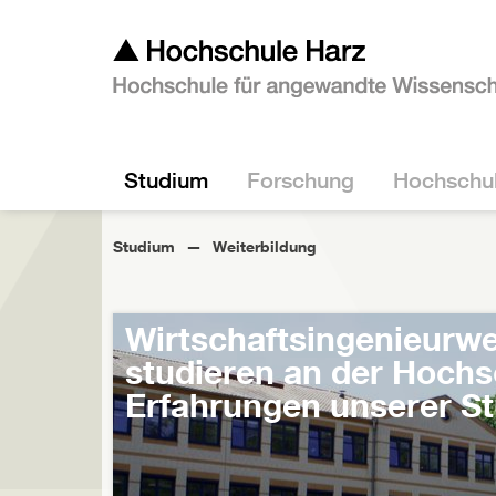
Studium
Forschung
Hochschu
Studium
Weiterbildung
Wirtschaftsingenieurwe
studieren an der Hochs
Erfahrungen unserer S