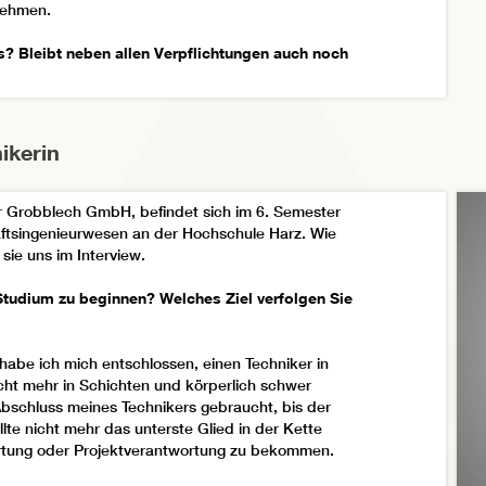
nehmen.
s? Bleibt neben allen Verpflichtungen auch noch
Zeit für Hobbys. Ich spiele Fußball im Verein, gehe
enende keine Vorlesungen sind, auch zum Spiel.
ikerin
mir sehr wichtig ist.
 und welches hat Ihnen am besten gefallen?
er Grobblech GmbH, befindet sich im 6. Semester
ftsingenieurwesen an der Hochschule Harz. Wie
stechnik und Physik am schwersten, da sie sehr
 sie uns im Interview.
 sind. Da musste ich wirklich viel Zeit in die
Wirtschaftsfächer wie Personalmanagement und
Studium zu beginnen? Welches Ziel verfolgen Sie
ahrungen einbringen kann und einen größeren
n Baustellen häufig die Schnittstelle zwischen
agement-Kenntnisse definitiv von Vorteil.
habe ich mich entschlossen, einen Techniker in
cht mehr in Schichten und körperlich schwer
torisch unterstützt?
Abschluss meines Technikers gebraucht, bis der
te nicht mehr das unterste Glied in der Kette
rs durch Frau Eschrich, unsere
ortung oder Projektverantwortung zu bekommen.
r zeitnah mit allen nötigen Informationen und