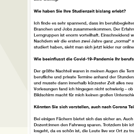
Wie haben Sie Ihre Studienzeit bislang erlebt?
Ich finde es sehr spannend, dass im berufsbegleit
Branchen und Jobs zusammenkommen. Der Erfahru
Lerngruppen ist enorm vorteilhaft. Einschneidend 
Nachdem wir die ersten zwei Jahre ganz „normal“
studiert haben, sieht man sich jetzt leider nur onlin
Wie beeinflusst die Covid-19-Pandemie Ihr beruf
Der größte Nachteil waren in meinen Augen die Ter
berufliche und private Termine anhand der Stund
und musste dann innerhalb kürzester Zeit alles neu 
Vorlesungen fand ich hingegen nicht schwierig – ob 
Bildschirm macht für mich keinen großen Unterschi
Könnten Sie sich vorstellen, auch nach Corona Tei
Bei einigen Fächern bietet sich das sicher an. Auch
Dozent:innen den Fahrweg sparen. Trotzdem bin ich
losgeht, da es schön ist, die Leute live vor Ort zu 