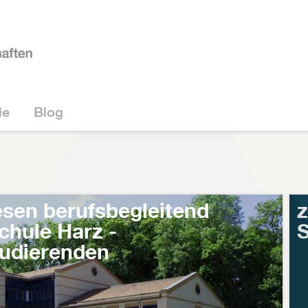
le
Blog
sen berufsbegleitend
chule Harz -
tudierenden