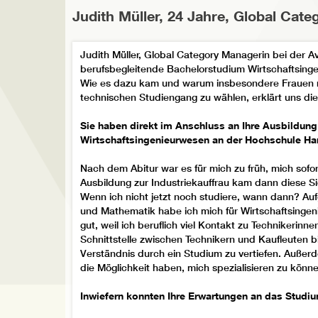
Judith Müller, 24 Jahre, Global Cat
Was macht Ihr Studium an der Hochschule Harz au
berufsbegleitendes Studium gern sagen?
Judith Müller, Global Category Managerin bei der Av
Das Studium an der Hochschule Harz ist sehr gut v
berufsbegleitende Bachelorstudium Wirtschaftsing
Ende tatsächlich bringt, kann ich zum heutigen Ze
Wie es dazu kam und warum insbesondere Frauen ni
größten Teil für mich und hoffe, dass mich die Fachr
technischen Studiengang zu wählen, erklärt uns die 
damit verbundenen Umbruch weiterbringen.
Sie haben direkt im Anschluss an Ihre Ausbildun
Wirtschaftsingenieurwesen an der Hochschule H
Frau Klewe - Alles Gute!
Januar 2021
Nach dem Abitur war es für mich zu früh, mich sofo
Ausbildung zur Industriekauffrau kam dann diese S
Wenn ich nicht jetzt noch studiere, wann dann? Auf
und Mathematik habe ich mich für Wirtschaftsinge
gut, weil ich beruflich viel Kontakt zu Technikerinn
Schnittstelle zwischen Technikern und Kaufleuten b
Verständnis durch ein Studium zu vertiefen. Auße
die Möglichkeit haben, mich spezialisieren zu könne
Inwiefern konnten Ihre Erwartungen an das Studiu