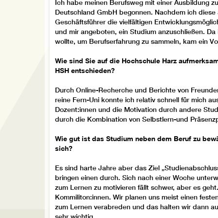
Ich habe meinen Berufsweg mit einer Ausbildung 
Deutschland GmbH begonnen. Nachdem ich diese 
Geschäftsführer die vielfältigen Entwicklungsmögli
und mir angeboten, ein Studium anzuschließen. Da ic
wollte, um Berufserfahrung zu sammeln, kam ein Vol
Wie sind Sie auf die Hochschule Harz aufmerksa
HSH entschieden?
Durch Online-Recherche und Berichte von Freunden,
reine Fern-Uni konnte ich relativ schnell für mich 
Dozent:innen und die Motivation durch andere Stud
durch die Kombination von Selbstlern-und Präsenz
Wie gut ist das Studium neben dem Beruf zu bewä
sich?
Es sind harte Jahre aber das Ziel „Studienabschlu
bringen einen durch. Sich nach einer Woche unter
zum Lernen zu motivieren fällt schwer, aber es geht.
Kommiliton:innen. Wir planen uns meist einen feste
zum Lernen verabreden und das halten wir dann auch
sehr wichtig.