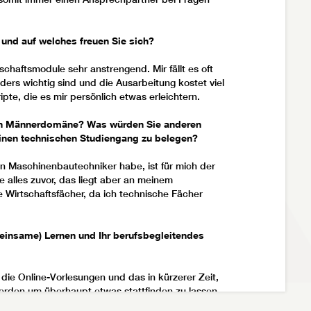
 und auf welches freuen Sie sich?
chaftsmodule sehr anstrengend. Mir fällt es oft
ers wichtig sind und die Ausarbeitung kostet viel
pte, die es mir persönlich etwas erleichtern.
ichen Männerdomäne? Was würden Sie anderen
einen technischen Studiengang zu belegen?
en Maschinenbautechniker habe, ist für mich der
e alles zuvor, das liegt aber an meinem
e Wirtschaftsfächer, da ich technische Fächer
einsame) Lernen und Ihr berufsbegleitendes
die Online-Vorlesungen und das in kürzerer Zeit,
erden um überhaupt etwas stattfinden zu lassen.
r versiegt.