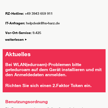
RZ-Hotline:
+49 3943 659 911
IT-Anfragen:
helpdesk@hs-harz.de
Vor-Ort-Service:
9.425
weiterlesen
Aktuelles
Bei WLAN(eduroam)-Problemen bitte
geteduroam
auf dem Gerät installieren und mit
den Anmeldedaten anmelden.
Richten Sie sich einen
2.Faktor Token
ein.
Benutzungsordnung