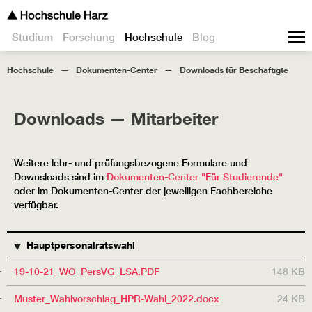
Studium
Forschung
Hochschule
Blog
Hochschule
Dokumenten-Center
Downloads für Beschäftigte
Downloads — Mitarbeiter
Weitere lehr- und prüfungsbezogene Formulare und
Downsloads sind im
Dokumenten-Center "Für Studierende"
oder im Dokumenten-Center der jeweiligen Fachbereiche
verfügbar.
TITEL
BESCHREIBUNG
GRÖSSE
Hauptpersonalratswahl
19-10-21_WO_PersVG_LSA.PDF
148 KB
Muster_Wahlvorschlag_HPR-Wahl_2022.docx
24 KB