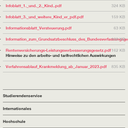
Infoblatt_1._und._2._Kind..pdf
324 KB
Infoblatt_3._und_weitere_Kind_er_pdf.pdf
159 KB
Informationsblatt_Versteuerung.pdf
63 KB
Information_zum_Grundsatzbeschluss_des_Bundesverfassungsger
109 KB
Rentenversicherungs-Leistungsverbesserungsgesetz.pdf
162 KB
Hinweise zu den arbeits- und tarifrechtlichen Auswirkungen
Verfahrensablauf_Krankmeldung_ab_Januar_2023.pdf
835 KB
Studierendenservice
Internationales
Hochschule