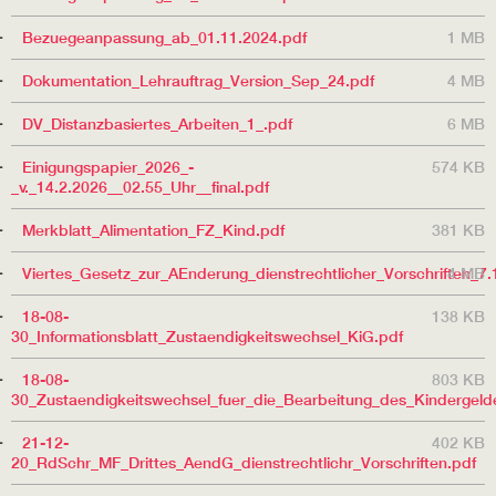
Bezuegeanpassung_ab_01.11.2024.pdf
1 MB
Dokumentation_Lehrauftrag_Version_Sep_24.pdf
4 MB
DV_Distanzbasiertes_Arbeiten_1_.pdf
6 MB
Einigungspapier_2026_-
574 KB
_v._14.2.2026__02.55_Uhr__final.pdf
Merkblatt_Alimentation_FZ_Kind.pdf
381 KB
Viertes_Gesetz_zur_AEnderung_dienstrechtlicher_Vorschriften_7.
4 MB
18-08-
138 KB
30_Informationsblatt_Zustaendigkeitswechsel_KiG.pdf
18-08-
803 KB
30_Zustaendigkeitswechsel_fuer_die_Bearbeitung_des_Kindergeld
21-12-
402 KB
20_RdSchr_MF_Drittes_AendG_dienstrechtlichr_Vorschriften.pdf