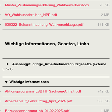
Muster_Zustimmungserklärung_Wahlbewerber.docx
20 KB
VÖ_Wahlausschreiben_HPR.pdf
2 MB
030322_Bekanntmachung_Wahlvorschlaege.pdf
181 KB
Wichtige Informationen, Gesetze, Links
Aushangpflichtige_Arbeitnehmerschutzgesetze (externe
Links)
TITEL
BESCHREIBUNG
GRÖSSE
Wichtige Informationen
Aktionsprogramm_LSBTTI_Sachsen-Anhalt.pdf
742 KB
Arbeitsablauf_Lehrauftrag_April_2024.pdf
980 KB
Bezuegeanpassung_ab_01.02.2025.pdf
1 MB