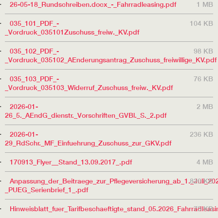
26-05-18_Rundschreiben.docx_-_Fahrradleasing.pdf
1 MB
035_101_PDF_-
104 KB
_Vordruck_035101Zuschuss_freiw._KV.pdf
035_102_PDF_-
98 KB
_Vordruck_035102_AEnderungsantrag_Zuschuss_freiwillige_KV.pdf
035_103_PDF_-
76 KB
_Vordruck_035103_Widerruf_Zuschuss_freiw._KV.pdf
2026-01-
2 MB
26_5._AEndG_dienstr._Vorschriften_GVBl._S._2.pdf
2026-01-
236 KB
29_RdSchr._MF_Einfuehrung_Zuschuss_zur_GKV.pdf
170913_Flyer__Stand_13.09.2017_.pdf
4 MB
Anpassung_der_Beitraege_zur_Pflegeversicherung_ab_1._Juli_20
820 KB
_PUEG_Serienbrief_1_.pdf
Hinweisblatt_fuer_Tarifbeschaeftigte_stand_05.2026_Fahrradleasi
73 KB