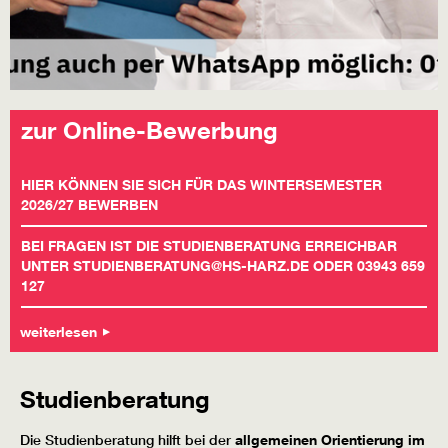
zur Online-Bewerbung
HIER KÖNNEN SIE SICH FÜR DAS WINTERSEMESTER
2026/27 BEWERBEN
BEI FRAGEN IST DIE STUDIENBERATUNG ERREICHBAR
UNTER STUDIENBERATUNG@HS-HARZ.DE ODER 03943 659
127
weiterlesen
Studienberatung
Die Studienberatung hilft bei der
allgemeinen Orientierung im