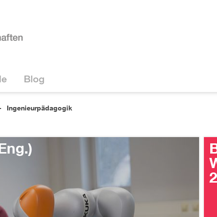
le
Blog
Ingenieurpädagogik
Eng.)
B
W
2