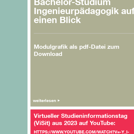
Bachelor-Studium
Ingenieurpädagogik au
einen Blick
Modulgrafik als pdf-Datei zum
Download
weiterlesen
Virtueller Studieninformationstag
(ViSit) aus 2023 auf YouTube:
HTTPS://WWW.YOUTUBE.COM/WATCH?V=-Y_I-