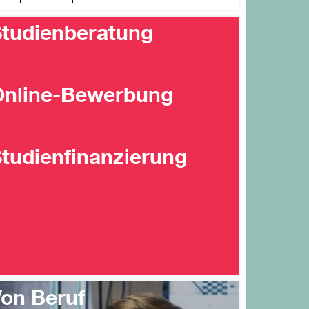
tudienberatung
Online-Bewerbung
tudienfinanzierung
on Beruf