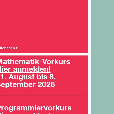
iterlesen
athematik-Vorkurs
ier anmelden!
1. August bis 8.
September 2026
Programmiervorkurs