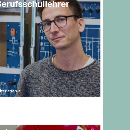
erufsschullehrer
iterlesen