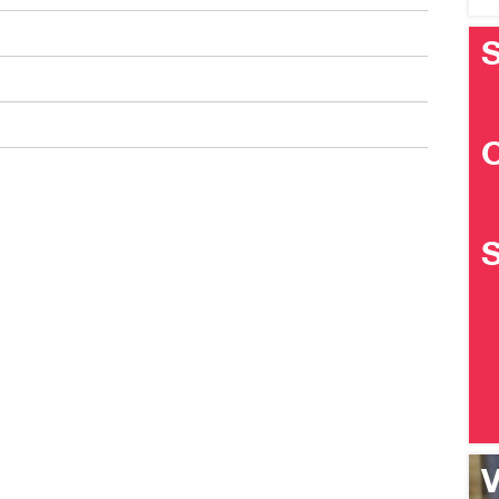
S
S
V