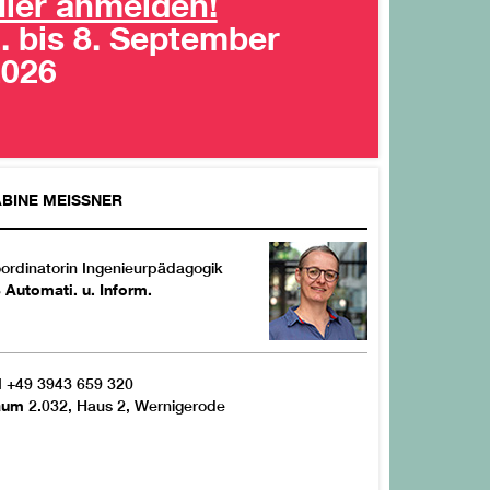
ier anmelden!
. bis 8. September
2026
ABINE
MEISSNER
ordinatorin Ingenieurpädagogik
 Automati. u. Inform.
l
+49 3943 659 320
aum
2.032, Haus 2, Wernigerode