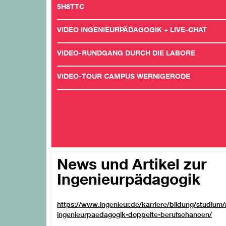
5H8TTC
VIDEO INGENIEURPÄDAGOGIK + LIVE-CHAT
VIDEO-RUNDGANG DURCH DIE LABORE
VIDEO-TOUR CAMPUS WERNIGERODE
News und Artikel zur
Ingenieurpädagogik
https://www.ingenieur.de/karriere/bildung/studium/
ingenieurpaedagogik-doppelte-berufschancen/