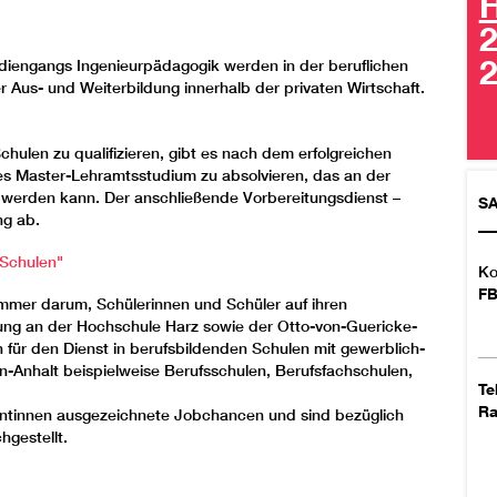
H
2
diengangs Ingenieurpädagogik werden in der beruflichen
er Aus- und Weiterbildung innerhalb der privaten Wirtschaft.
chulen zu qualifizieren, gibt es nach dem erfolgreichen
hes Master-Lehramtsstudium zu absolvieren, das an der
 werden kann. Der anschließende Vorbereitungsdienst –
S
ng ab.
 Schulen"
Ko
FB
immer darum, Schülerinnen und Schüler auf ihren
dung an der Hochschule Harz sowie der Otto-von-Guericke-
n für den Dienst in berufsbildenden Schulen mit gewerblich-
n-Anhalt beispielweise Berufsschulen, Berufsfachschulen,
Te
R
ntinnen ausgezeichnete Jobchancen und sind bezüglich
hgestellt.