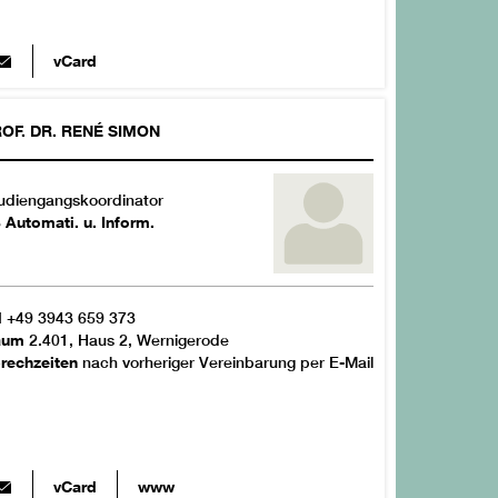
vCard
OF. DR.
RENÉ
SIMON
udiengangskoordinator
 Automati. u. Inform.
l
+49 3943 659 373
aum
2.401, Haus 2, Wernigerode
rechzeiten
nach vorheriger Vereinbarung per E-Mail
vCard
www