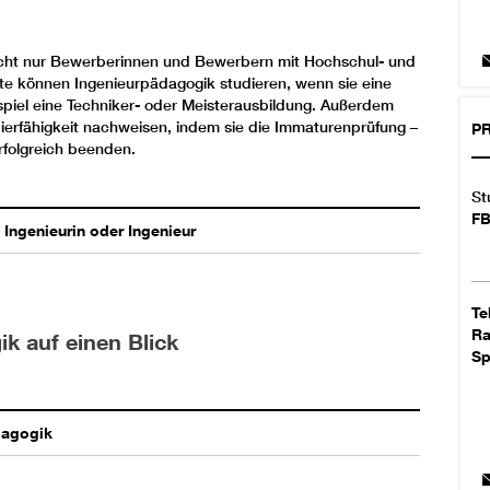
nicht nur Bewerberinnen und Bewerbern mit Hochschul- und
erte können Ingenieurpädagogik studieren, wenn sie eine
ispiel eine Techniker- oder Meisterausbildung. Außerdem
ierfähigkeit nachweisen, indem sie die Immaturenprüfung –
PR
rfolgreich beenden.
St
FB
Ingenieurin oder Ingenieur
Te
R
k auf einen Blick
Sp
dagogik