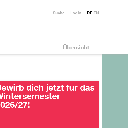
Suche
Login
DE
EN
Übersicht
ewirb dich jetzt für das
intersemester
026/27!