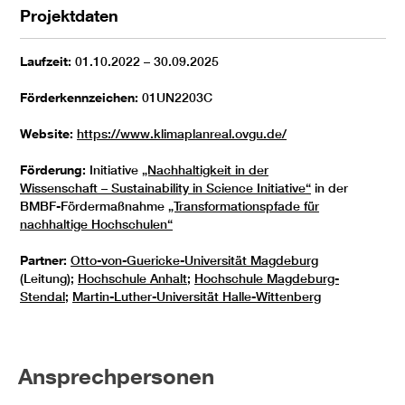
Projektdaten
Laufzeit:
01.10.2022 – 30.09.2025
Förderkennzeichen:
01UN2203C
Website:
https://www.klimaplanreal.ovgu.de/
Förderung:
Initiative
„Nachhaltigkeit in der
Wissenschaft – Sustainability in Science Initiative“
in der
BMBF-Fördermaßnahme
„Transformationspfade für
nachhaltige Hochschulen“
Partner:
Otto-von-Guericke-Universität Magdeburg
(Leitung);
Hochschule Anhalt
;
Hochschule Magdeburg-
Stendal
;
Martin-Luther-Universität Halle-Wittenberg
Ansprechpersonen