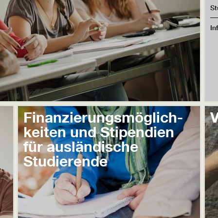
St
In
Finanzierungsmöglich-
V
keiten und Stipendien
für ausländische
Studierende