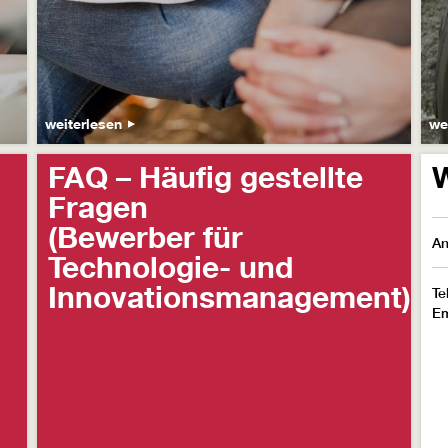
weiterlesen
we
FAQ – Häufig gestellte
W
Fragen
(Bewerber für
An
Technologie- und
Innovationsmanagement)
Te
Em