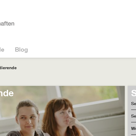
le
Blog
udierende
ende
S
Se
Se
W