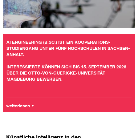
AI ENGINEERING (B.SC.) IST EIN KOOPERATIONS-
STUDIENGANG UNTER FÜNF HOCHSCHULEN IN SACHSEN-
ANHALT.
INTERESSIERTE KÖNNEN SICH BIS 15. SEPTEMBER 2026
ÜBER DIE OTTO-VON-GUERICKE-UNIVERSITÄT
MAGDEBURG BEWERBEN.
weiterlesen
Künstliche Intelligenz in den