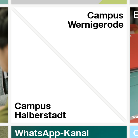
E
Campus
Wernigerode
Campus
Halberstadt
we
WhatsApp-Kanal
O