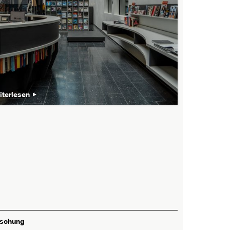
iterlesen
rschung