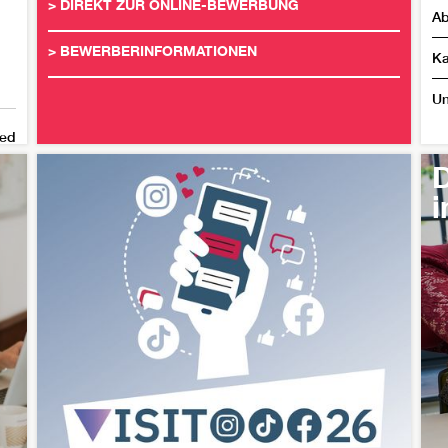
>
DIREKT ZUR ONLINE-BEWERBUNG
Ab
>
BEWERBERINFORMATIONEN
Ka
Un
ed
D
i