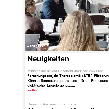
weiterlesen
Neuigkeiten
Minister überreicht Bescheid über 732.256 Euro
Forschungsprojekt Theresa erhält STEP-Förderun
Können Temperaturunterschiede für die Erzeugung
elektrischer Energie genutzt…
weiter
Raum für Austausch und Fragen
Online-Informationsveranstaltung zum Master-