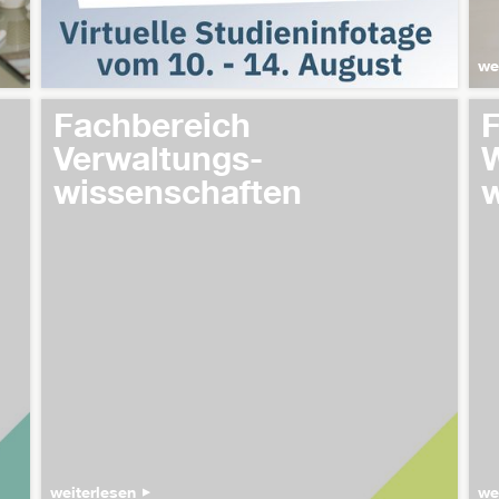
we
Fachbereich
F
Verwaltungs-
W
wissenschaften
w
weiterlesen
we