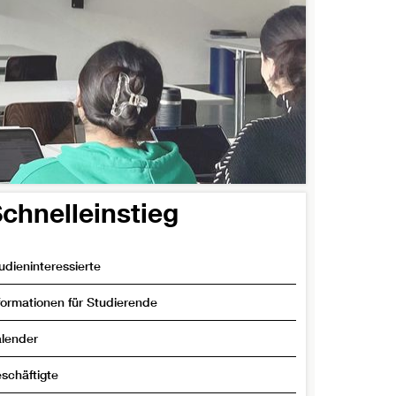
weiterlesen
chnelleinstieg
udieninteressierte
formationen für Studierende
lender
schäftigte