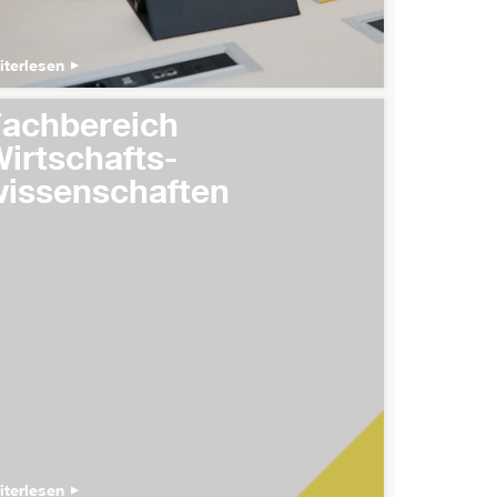
iterlesen
achbereich
irtschafts-
issenschaften
iterlesen