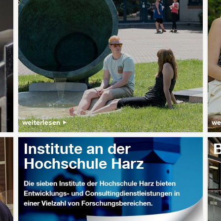
weiterlesen
we
Institute an der
B
Hochschule Harz