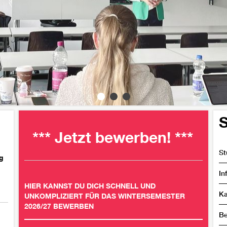
S
*** Jetzt bewerben! ***
St
g
In
HIER KANNST DU DICH SCHNELL UND
Ka
UNKOMPLIZIERT FÜR DAS WINTERSEMESTER
2026/27 BEWERBEN
Be