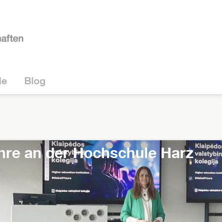
le
Blog
infotage: 10. - 14. August!