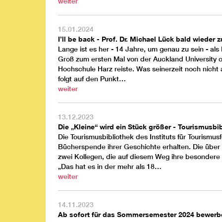
weiter
15.01.2024
I’ll be back - Prof. Dr. Michael Lück bald wieder
Lange ist es her - 14 Jahre, um genau zu sein - als 
Groß zum ersten Mal von der Auckland University 
Hochschule Harz reiste. Was seinerzeit noch nicht 
folgt auf den Punkt…
weiter
13.12.2023
Die „Kleine“ wird ein Stück größer - Tourismusb
Die Tourismusbibliothek des Instituts für Tourismu
Bücherspende ihrer Geschichte erhalten. Die über
zwei Kollegen, die auf diesem Weg ihre besondere
„Das hat es in der mehr als 18…
weiter
14.11.2023
Ab sofort für das Sommersemester 2024 bewerb