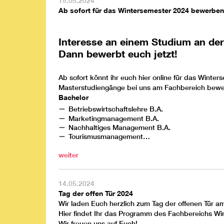
15.05.2024
Ab sofort für das Wintersemester 2024 bewerben
Interesse an einem Studium an de
Dann bewerbt euch jetzt!
Ab sofort könnt ihr euch
hier
online für das Winter
Masterstudiengänge bei uns am Fachbereich bew
Bachelor
Betriebswirtschaftslehre
B.A.
Marketingmanagement
B.A.
Nachhaltiges Management
B.A.
Tourismusmanagement
…
weiter
14.05.2024
Tag der offen Tür 2024
Wir laden Euch herzlich zum Tag der offenen Tür a
Hier findet Ihr das
Programm
des Fachbereichs Wir
Wir freuen uns auf Euch!