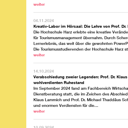
weiter
04.11.2024
Kreativ-Labor im Hörsaal: Die Lehre von Prof. Dr
Die Hochschule Harz erlebte eine kreative Veränderu
für Tourismusmanagement übernahm. Durch Schere, 
Lernerlebnis, das weit über die gewohnten PowerP
Die Tourismusstudierenden der Hochschule Harz s
weiter
14.10.2024
Verabschiedung zweier Legenden: Prof. Dr. Klaus
wohlverdienten Ruhestand
Im September 2024 fand am Fachbereich Wirtscha
Dienstberatung statt, die im Zeichen des Abschied
Klaus Lammich und Prof. Dr. Michael Thaddäus Sc
und enormen Verdiensten für die…
weiter
10.09.2024