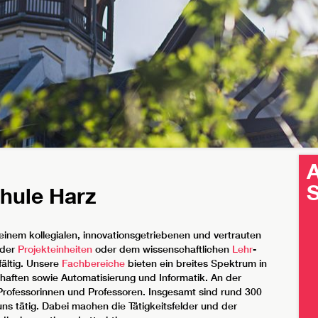
A
S
hule Harz
einem kollegialen, innovationsgetriebenen und vertrauten
oder
Projekteinheiten
oder dem wissenschaftlichen
Lehr
-
lfältig. Unsere
Fachbereiche
bieten ein breites Spektrum in
aften sowie Automatisierung und Informatik. An der
Professorinnen und Professoren. Insgesamt sind rund 300
uns tätig. Dabei machen die Tätigkeitsfelder und der