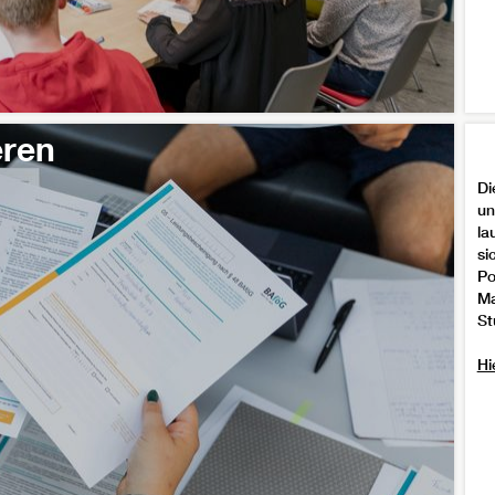
eren
Di
un
la
si
Po
Ma
St
Hi