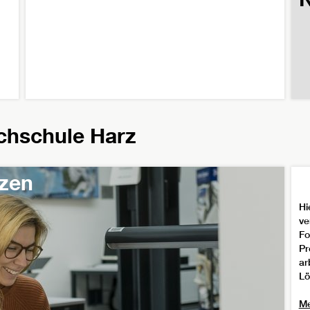
chschule Harz
tzen
Hi
ve
Fo
Pr
ar
Lö
Me