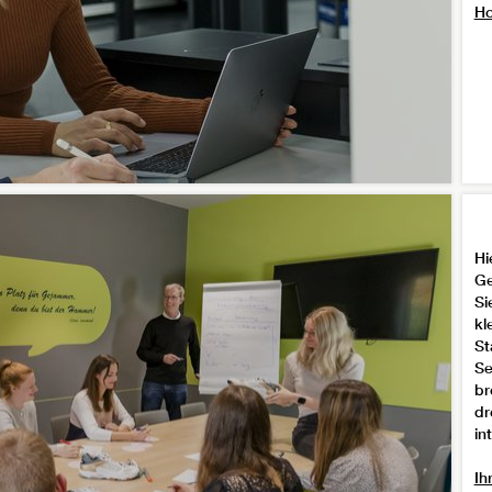
Ho
Hi
Ge
Si
kl
St
Se
br
dr
in
Ih