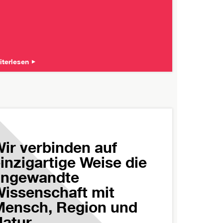
iterlesen
ir verbinden auf
inzigartige Weise die
angewandte
issenschaft mit
ensch, Region und
atur.