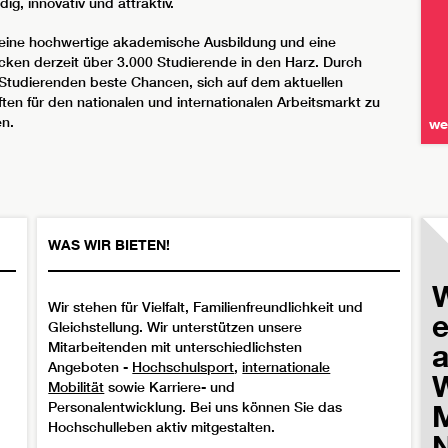
ig, innovativ und attraktiv.
eine hochwertige akademische Ausbildung und eine
cken derzeit über 3.000 Studierende in den Harz. Durch
 Studierenden beste Chancen, sich auf dem aktuellen
en für den nationalen und internationalen Arbeitsmarkt zu
en.
we
WAS WIR BIETEN!
W
Wir stehen für Vielfalt, Familienfreundlichkeit und
e
Gleichstellung. Wir unterstützen unsere
Mitarbeitenden mit unterschiedlichsten
Angeboten -
Hochschulsport
,
internationale
W
Mobilität
sowie Karriere- und
M
Personalentwicklung. Bei uns können Sie das
Hochschulleben aktiv mitgestalten.
N