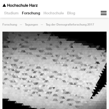
Studium
Forschung
Hochschule
Blog
Forschung
Tagungen
Tag der Demografieforschung 2017