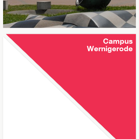
Campus
Wernigerode