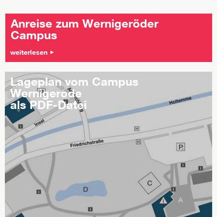
Anreise zum Wernigeröder
Campus
weiterlesen
Lageplan vom Campus
Wernigerode
als PDF-Datei