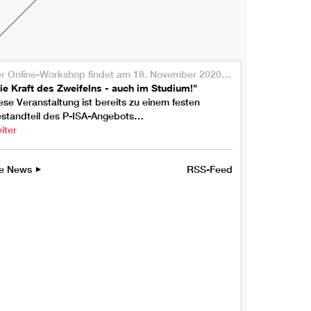
Der Online-Workshop findet am 18. November 2020 um 14 Uhr statt.
ie Kraft des Zweifelns - auch im Studium!"
ese Veranstaltung ist bereits zu einem festen
standteil des P-ISA-Angebots…
iter
le News
RSS-Feed