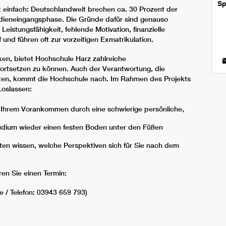
Sp
cht einfach: Deutschlandweit brechen ca. 30 Prozent der
udieneingangsphase. Die Gründe dafür sind genauso
eistungsfähigkeit, fehlende Motivation, finanzielle
und führen oft zur vorzeitigen Exmatrikulation.
n, bietet Hochschule Harz zahlreiche
ortsetzen zu können. Auch der Verantwortung, die
ten, kommt die Hochschule nach. Im Rahmen des Projekts
Loslassen:
in Ihrem Vorankommen durch eine schwierige persönliche,
tudium wieder einen festen Boden unter den Füßen
hten wissen, welche Perspektiven sich für Sie nach dem
en Sie einen Termin:
e / Telefon: 03943 659 793)