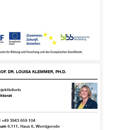
OF. DR.
LOUISA
KLEMMER
,
PH.D.
ojektleiterin
ktorat
l
+49 3943 659 104
aum
6.111, Haus 6, Wernigerode