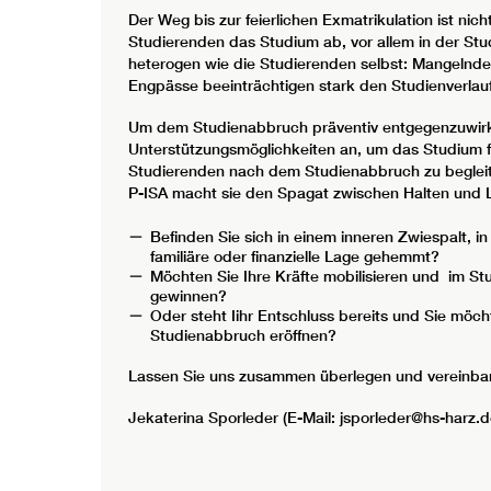
Der Weg bis zur feierlichen Exmatrikulation ist ni
Studierenden das Studium ab, vor allem in der St
heterogen wie die Studierenden selbst: Mangelnde L
Engpässe beeinträchtigen stark den Studienverlauf 
Um dem Studienabbruch präventiv entgegenzuwirke
Unterstützungsmöglichkeiten an, um das Studium f
Studierenden nach dem Studienabbruch zu beglei
P-ISA macht sie den Spagat zwischen Halten und 
Befinden Sie sich in einem inneren Zwiespalt, 
familiäre oder finanzielle Lage gehemmt?
Möchten Sie Ihre Kräfte mobilisieren und im S
gewinnen?
Oder steht Iihr Entschluss bereits und Sie möc
Studienabbruch eröffnen?
Lassen Sie uns zusammen überlegen und vereinbar
Jekaterina Sporleder (E-Mail: jsporleder@hs-harz.d