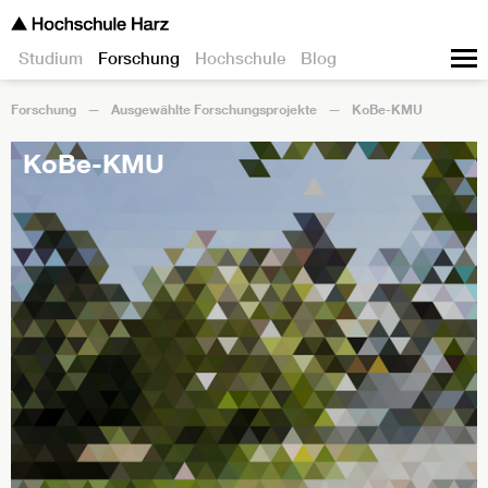
Studium
Forschung
Hochschule
Blog
Forschung
Ausgewählte Forschungsprojekte
KoBe-KMU
KoBe-KMU