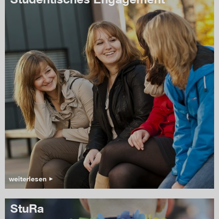
weiterlesen
StuRa