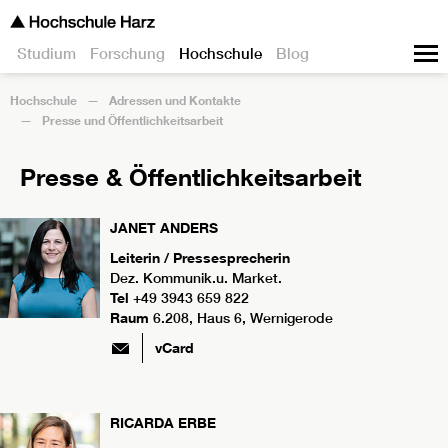
Studium
Forschung
Hochschule
Blog
Hochschule
Adressen und Kontakte
Presse und Öffentlichkeitsarbeit
Presse & Öffentlichkeitsarbeit
JANET
ANDERS
Leiterin / Pressesprecherin
Dez. Kommunik.u. Market.
Tel
+49 3943 659 822
Raum
6.208, Haus 6, Wernigerode
vCard
RICARDA
ERBE