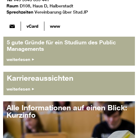
Raum
D108, Haus D, Halberstadt
Sprechzeiten
Vereinbarung über Stud.IP
vCard
www
5 gute Gründe für ein Studium des Public
Managements
weiterlesen
Karriereaussichten
weiterlesen
Alle Informationen auf einen Blick:
Kurzinfo