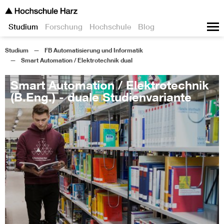
Studium
Forschung
Hochschule
Blog
Studium
FB Automatisierung und Informatik
Smart Automation / Elektrotechnik dual
Smart Automation / Elektrotechnik
(B.Eng.) - duale Studienvariante