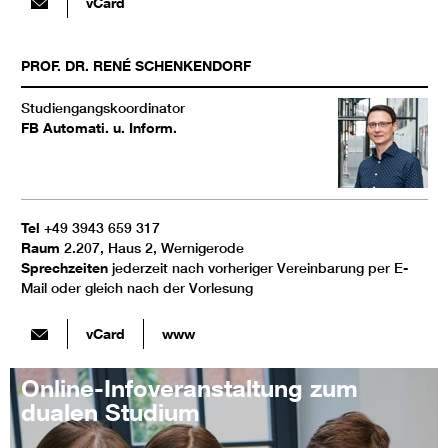
vCard
PROF. DR.
RENÉ
SCHENKENDORF
Studiengangskoordinator
FB Automati. u. Inform.
Tel
+49 3943 659 317
Raum
2.207, Haus 2, Wernigerode
Sprechzeiten
jederzeit nach vorheriger Vereinbarung per E-
Mail oder gleich nach der Vorlesung
vCard
www
Online-Infoveranstaltung zum
dualen Studium