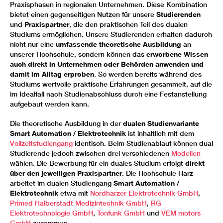
Praxisphasen in regionalen Unternehmen. Diese Kombination
bietet einen gegenseitigen Nutzen für unsere
Studierenden
und
Praxispartner
, die den praktischen Teil des dualen
Studiums ermöglichen. Unsere Studierenden erhalten dadurch
nicht nur eine
umfassende theoretische Ausbildung
an
unserer Hochschule, sondern können das
erworbene Wissen
auch direkt in Unternehmen oder Behörden anwenden und
damit im Alltag erproben
. So werden bereits während des
Studiums wertvolle praktische Erfahrungen gesammelt, auf die
im Idealfall nach Studienabschluss durch eine Festanstellung
aufgebaut werden kann.
Die theoretische Ausbildung in der
dualen Studienvariante
Smart Automation / Elektrotechnik
ist inhaltlich mit dem
Vollzeitstudiengang
identisch. Beim Studienablauf können dual
Studierende jedoch zwischen drei verschiedenen
Modellen
wählen. Die Bewerbung für ein duales Studium erfolgt
direkt
über den jeweiligen Praxispartner
. Die Hochschule Harz
arbeitet im dualen Studiengang
Smart Automation /
Elektrotechnik
etwa mit
Nordharzer Elektrotechnik GmbH
,
Primed Halberstadt Medizintechnik GmbH
,
RG
Elektrotechnologie GmbH
,
Tonfunk GmbH
und
VEM motors
GmbH
zusammen.