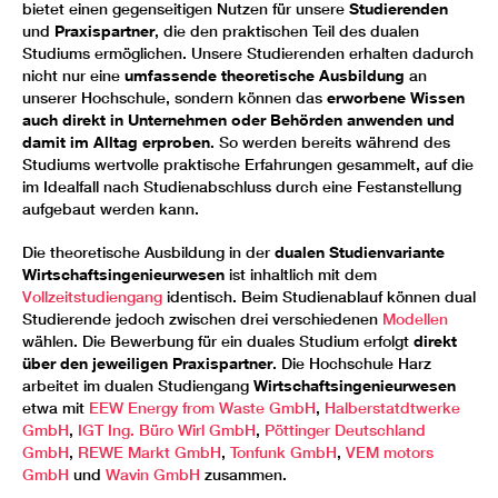
bietet einen gegenseitigen Nutzen für unsere
Studierenden
und
Praxispartner
, die den praktischen Teil des dualen
Studiums ermöglichen. Unsere Studierenden erhalten dadurch
nicht nur eine
umfassende theoretische Ausbildung
an
unserer Hochschule, sondern können das
erworbene Wissen
auch direkt in Unternehmen oder Behörden anwenden und
damit im Alltag erproben
. So werden bereits während des
Studiums wertvolle praktische Erfahrungen gesammelt, auf die
im Idealfall nach Studienabschluss durch eine Festanstellung
aufgebaut werden kann.
Die theoretische Ausbildung in der
dualen Studienvariante
Wirtschaftsingenieurwesen
ist inhaltlich mit dem
Vollzeitstudiengang
identisch. Beim Studienablauf können dual
Studierende jedoch zwischen drei verschiedenen
Modellen
wählen. Die Bewerbung für ein duales Studium erfolgt
direkt
über den jeweiligen Praxispartner
. Die Hochschule Harz
arbeitet im dualen Studiengang
Wirtschaftsingenieurwesen
etwa mit
EEW Energy from Waste GmbH
,
Halberstatdtwerke
GmbH
,
IGT Ing. Büro Wirl GmbH
,
Pöttinger Deutschland
GmbH
,
REWE Markt GmbH
,
Tonfunk GmbH
,
VEM motors
GmbH
und
Wavin GmbH
zusammen.