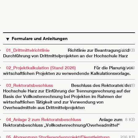
TITEL
BESCHREIBUNG
GRÖSSE
Formulare und Anleitungen
01_Drittmittelrichtlinie
Richtlinie zur Beantragung und
292 KB
Durchführung von Drittmittelprojekten an der Hochschule Harz
02_Projektkalkulation (Stand 2026)
Für die Planung von
218 KB
wirtschaftlichen Projekten zu verwendende Kalkulationsvorlage.
03_Rektoratsbeschluss
Beschluss des Rektorates der
101 KB
Hochschule Harz zur Einführung der Trennungsrechnung auf der
Basis der Vollkostenrechnung bei Projekten im Rahmen der
wirtschaftlichen Tätigkeit und zur Verwendung von
Overheadmitteln aus Drittmittelprojekten
04_Anlage 2 zum Rektoratsbeschluss
Anlage zum
8 KB
Rektoratsbeschluss „Vollkostenrechnung/Overheadmittel“
05_Abgrenzung Studierendenprojekt/Dienstleistung
206 KB