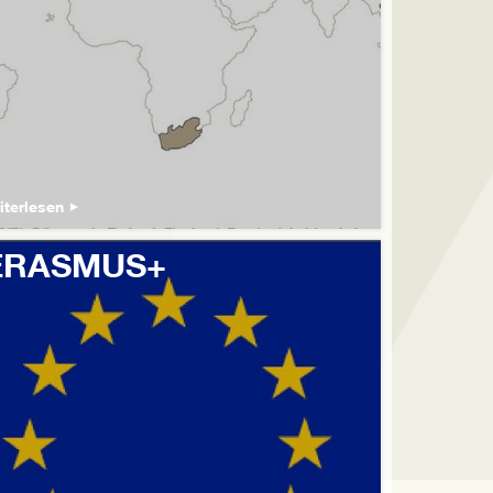
iterlesen
ERASMUS+