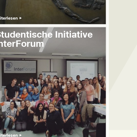
iterlesen
tudentische Initiative
nterForum
iterlesen