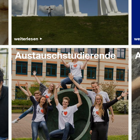
weiterlesen
we
Austauschstudierende
A