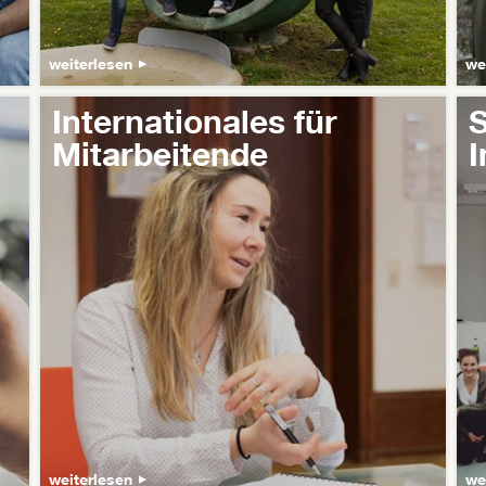
weiterlesen
we
Internationales für
S
Mitarbeitende
I
weiterlesen
we