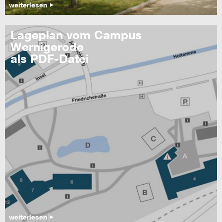
weiterlesen
Lageplan vom Campus
Wernigerode
als PDF-Datei
weiterlesen