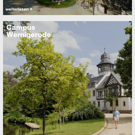
weiterlesen
Campus
Wernigerode