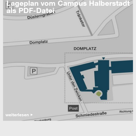
Lageplan vom Campus Halberstadt
als PDF-Datei
weiterlesen