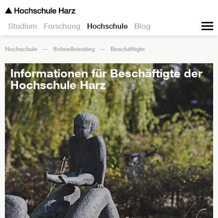
Studium
Forschung
Hochschule
Blog
Hochschule
Schnelleinstieg
Beschäftigte
Informationen für Beschäftigte der
Hochschule Harz