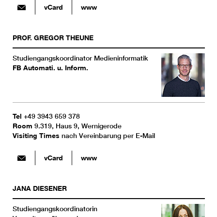
vCard
www
PROF.
GREGOR
THEUNE
Studiengangskoordinator Medieninformatik
FB Automati. u. Inform.
Tel
+49 3943 659 378
Room
9.319, Haus 9, Wernigerode
Visiting Times
nach Vereinbarung per E-Mail
vCard
www
JANA
DIESENER
Studiengangskoordinatorin