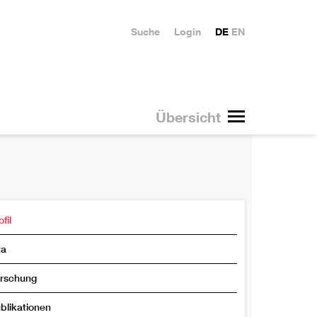
Suche
Login
DE
EN
Übersicht
fil
ta
rschung
blikationen