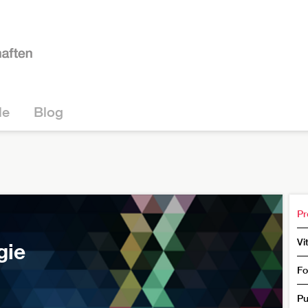
le
Blog
Pro
Vi
gie
Fo
Pu