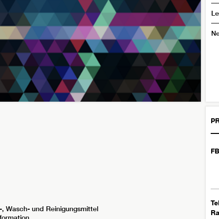
Le
N
PR
FB
Te
-, Wasch- und Reinigungsmittel
R
formation