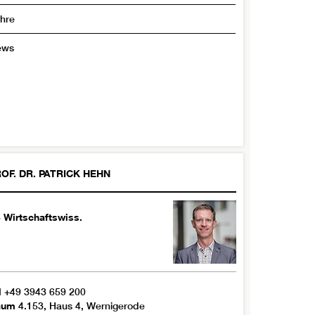
hre
ews
OF. DR.
PATRICK
HEHN
 Wirtschaftswiss.
l
+49 3943 659 200
aum
4.153, Haus 4, Wernigerode