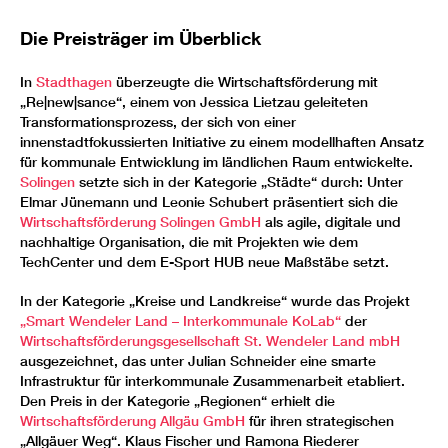
Die Preisträger im Überblick
In
Stadthagen
überzeugte die Wirtschaftsförderung mit
„Re|new|sance“, einem von Jessica Lietzau geleiteten
Transformationsprozess, der sich von einer
innenstadtfokussierten Initiative zu einem modellhaften Ansatz
für kommunale Entwicklung im ländlichen Raum entwickelte.
Solingen
setzte sich in der Kategorie „Städte“ durch: Unter
Elmar Jünemann und Leonie Schubert präsentiert sich die
Wirtschaftsförderung Solingen GmbH
als agile, digitale und
nachhaltige Organisation, die mit Projekten wie dem
TechCenter und dem E-Sport HUB neue Maßstäbe setzt.
In der Kategorie „Kreise und Landkreise“ wurde das Projekt
„Smart Wendeler Land – Interkommunale KoLab“
der
Wirtschaftsförderungsgesellschaft St. Wendeler Land mbH
ausgezeichnet, das unter Julian Schneider eine smarte
Infrastruktur für interkommunale Zusammenarbeit etabliert.
Den Preis in der Kategorie „Regionen“ erhielt die
Wirtschaftsförderung Allgäu GmbH
für ihren strategischen
„Allgäuer Weg“. Klaus Fischer und Ramona Riederer